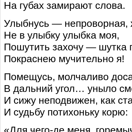
На губах замирают слова.
Улыбнусь — непроворная, 
Не в улыбку улыбка моя,
Пошутить захочу — шутка 
Покраснею мучительно я!
Помещусь, молчаливо доса
В дальний угол… уныло с
И сижу неподвижен, как ста
И судьбу потихоньку корю:
«Для чего-де меня, горемы