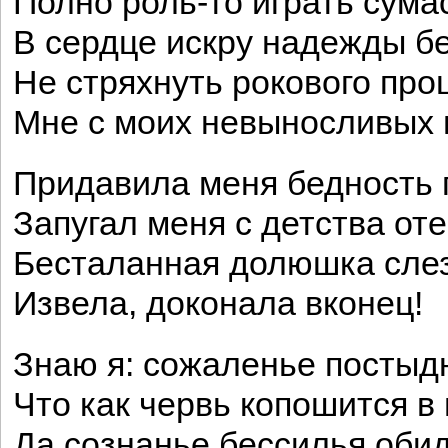
Полно роль-то играть сум
В сердце искру надежды бе
Не стряхнуть рокового пр
Мне с моих невыносливых 
Придавила меня бедность 
Запугал меня с детства оте
Бесталанная долюшка сле
Извела, доконала вконец!
Знаю я: сожаленье постыд
Что как червь копошится в 
Да сознанье бессилья оби