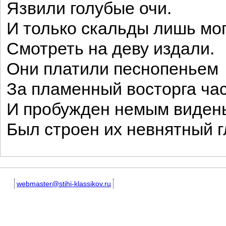
Язвили голубые очи.
И только скальды лишь мо
Смотреть на деву издали.
Они платили песнопеньем
За пламенный восторга час
И пробужден немым виден
Был строен их невнятный гл
webmaster@stihi-klassikov.ru