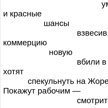
умыв
и красные
шансы
взвесив
коммерцию
новую
вбили в ум
хотят
спекульнуть на Жоре
Покажут рабочим —
смотрите