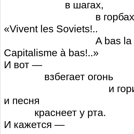
в шагах,
в горба
«Vivent les Soviets!..
A bas la guer
Capitalisme à bas!..»
И вот —
взбегает огонь
и горит
и песня
краснеет у рта.
И кажется —