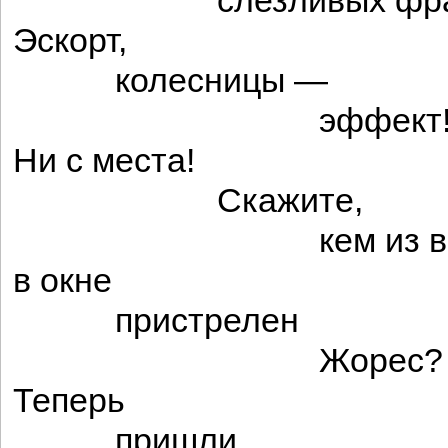
слезливых фра
Эскорт,
колесницы —
эффект
Ни с места!
Скажите,
кем из ва
в окне
пристрелен
Жорес?
Теперь
пришли