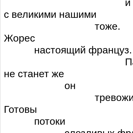
и о
с великими нашими
тоже.
Жорес
настоящий француз.
Панте
не станет же
он
тревожить
Готовы
потоки