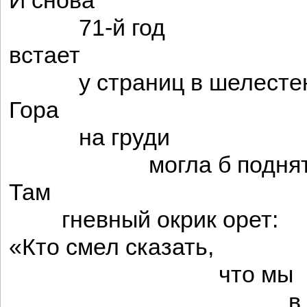
И снова
71-й год
встает
у страниц в шелестен
Гора
на груди
могла б поднять
Там
гневный окрик орет:
«Кто смел сказать,
что мы
в семнад