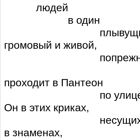
людей
в один
плывущий ф
громовый и живой,
попрежне
Жор
проходит в Пантеон
по улице Су
Он в этих криках,
несущихся в
в знаменах,