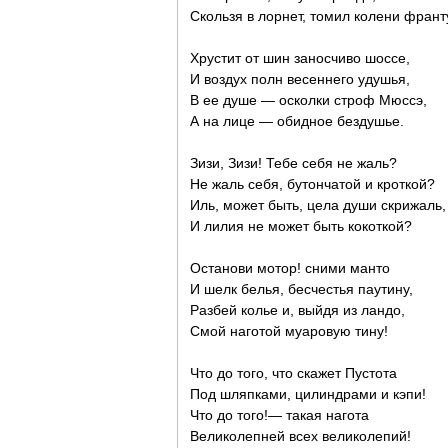
Скользя в лорнет, томил колени фран
Хрустит от шин заносчиво шоссе,
И воздух полн весеннего удушья,
В ее душе — осколки строф Мюссэ,
А на лице — обидное бездушье.
Зизи, Зизи! Тебе себя не жаль?
Не жаль себя, бутончатой и кроткой?
Иль, может быть, цела души скрижаль,
И лилия не может быть кокоткой?
Останови мотор! сними манто
И шелк белья, бесчестья паутину,
Разбей колье и, выйдя из ландо,
Смой наготой муаровую тину!
Что до того, что скажет Пустота
Под шляпками, цилиндрами и кэпи!
Что до того!— такая нагота
Великолепней всех великолепий!