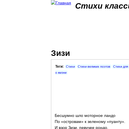
Стихи класс
Зизи
Теги:
Стихи
Стихи великих поэтов
Стихи для
о жизни
Бесшумно шло моторное ландо
По «островам» к зеленому «пуанту».
И взор Зизи, певучее рондо,