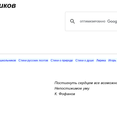
Jump to navigation
иков
 школьников
Стихи русских поэтов
Стихи о природе
Стихи о душе
Лирика
Игорь
Постигнуть сердцем все возможн
Непостижимое уму.
К. Фофанов