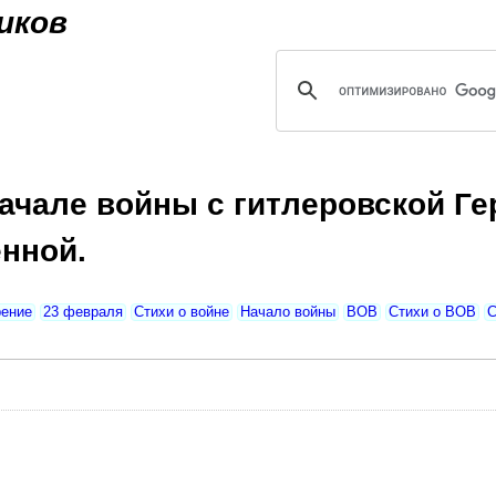
Jump to navigation
иков
начале войны с гитлеровской Ге
нной.
рение
23 февраля
Стихи о войне
Начало войны
ВОВ
Стихи о ВОВ
С