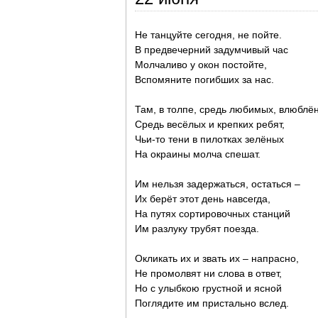
Не танцуйте сегодня, не пойте.
В предвечерний задумчивый час
Молчаливо у окон постойте,
Вспомяните погибших за нас.
Там, в толпе, средь любимых, влюблё
Средь весёлых и крепких ребят,
Чьи-то тени в пилотках зелёных
На окраины молча спешат.
Им нельзя задержаться, остаться –
Их берёт этот день навсегда,
На путях сортировочных станций
Им разлуку трубят поезда.
Окликать их и звать их – напрасно,
Не промолвят ни слова в ответ,
Но с улыбкою грустной и ясной
Поглядите им пристально вслед.