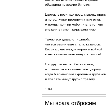
обшарили немецкие бинокли.
Цветок, в росинках весь, к цветку прини
и пограничник протянул к ним руки.
А немцы, кончив кофе пить, в тот миг
влезали в танки, закрывали люки.
Такою все дышало тишиной,
что вся земля еще спала, казалось.
Кто знал, что между миром и войной
всего каких-то пять минут осталось!
Я о другом не пел бы ни о чем,
а славил бы всю жизнь свою дорогу,
когда б армейским скромным трубачо
я эти пять минут трубил тревогу.
1941
Мы врага отбросим