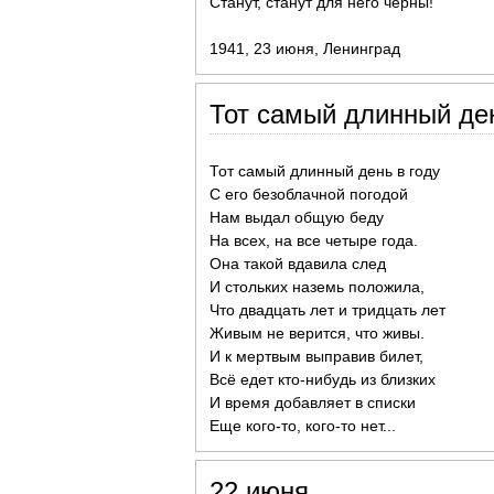
Станут, станут для него черны!
1941, 23 июня, Ленинград
Тот самый длинный ден
Тот самый длинный день в году
С его безоблачной погодой
Нам выдал общую беду
На всех, на все четыре года.
Она такой вдавила след
И стольких наземь положила,
Что двадцать лет и тридцать лет
Живым не верится, что живы.
И к мертвым выправив билет,
Всё едет кто-нибудь из близких
И время добавляет в списки
Еще кого-то, кого-то нет...
22 июня