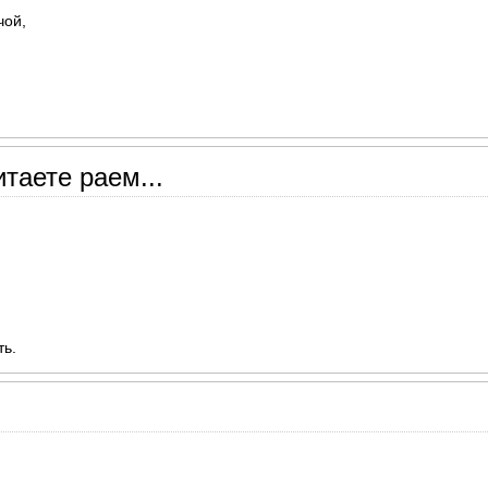
чой,
таете раем...
ть.