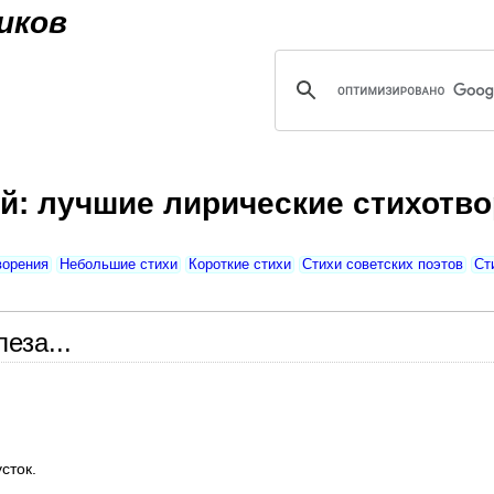
Jump to navigation
иков
й: лучшие лирические стихотво
ворения
Небольшие стихи
Короткие стихи
Стихи советских поэтов
Ст
еза...
сток.