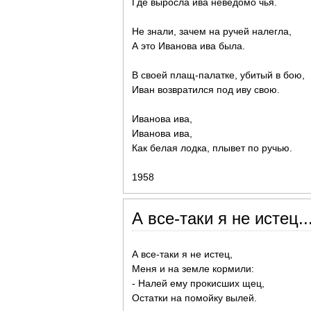
Где выросла ива неведомо чья.
Не знали, зачем на ручей налегла,
А это Иванова ива была.
В своей плащ-палатке, убитый в бою,
Иван возвратился под иву свою.
Иванова ива,
Иванова ива,
Как белая лодка, плывет по ручью.
1958
А все-таки я не истец..
А все-таки я не истец,
Меня и на земле кормили:
- Налей ему прокисших щец,
Остатки на помойку вылей.