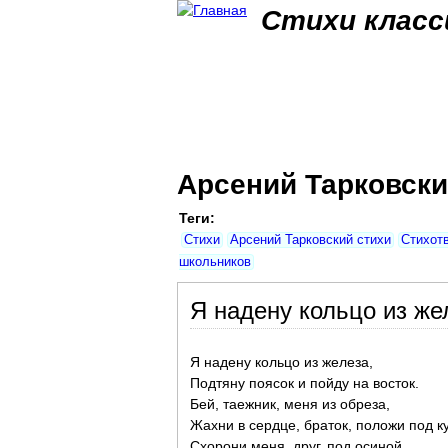
Стихи класс
Арсений Тарковски
Теги:
Стихи
Арсений Тарковский стихи
Стихот
школьников
Я надену кольцо из жел
Я надену кольцо из железа,
Подтяну поясок и пойду на восток.
Бей, таежник, меня из обреза,
Жахни в сердце, браток, положи под ку
Схорони меня, друг, под осиной