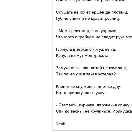
Слушать не хочет ершен да плотвиц,
Губ не синит и не красит ресниц.
- Мама-река моя, я не упрямая,
Что ж это с гребнем не сладит рука мо
Глянула в зеркало - я уж не та,
Канула в омут моя красота.
Замуж не вышла, детей не качала я,
Так почему ж я такая усталая?
Клонит ко сну меня, тянет ко дну,
Вот я прилягу, вот я усну.
- Свет мой, икринка, лягушечья спинуш
Спи до весны, не кручинься, Иринушка
1956