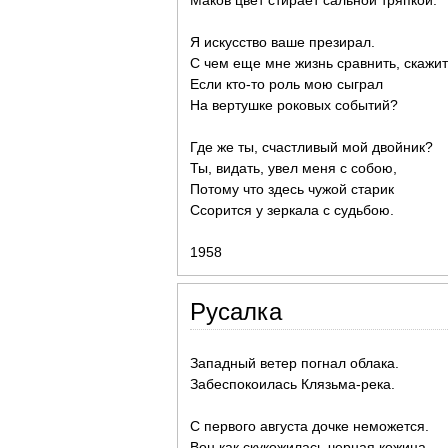
Маков цвет стирает сальной тряпкой.
Я искусство ваше презирал.
С чем еще мне жизнь сравнить, скажит
Если кто-то роль мою сыграл
На вертушке роковых событий?
Где же ты, счастливый мой двойник?
Ты, видать, увел меня с собою,
Потому что здесь чужой старик
Ссорится у зеркала с судьбою.
1958
Русалка
Западный ветер погнал облака.
Забеспокоилась Клязьма-река.
С первого августа дочке неможется.
Вон как скукожилась черная кожица.