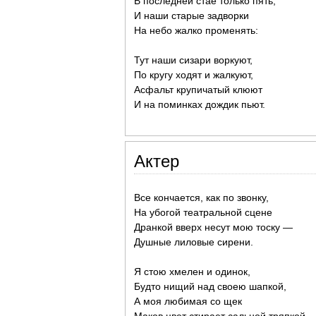
В последней стае только пять,
И наши старые задворки
На небо жалко променять:
Тут наши сизари воркуют,
По кругу ходят и жалкуют,
Асфальт крупичатый клюют
И на поминках дождик пьют.
Актер
Все кончается, как по звонку,
На убогой театральной сцене
Дранкой вверх несут мою тоску —
Душные лиловые сирени.
Я стою хмелен и одинок,
Будто нищий над своею шапкой,
А моя любимая со щек