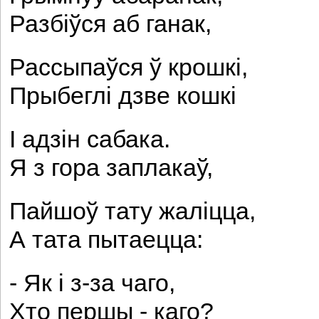
Разбіўся аб ганак,
Рассыпаўся ў крошкі,
Прыбеглі дзве кошкі
І адзін сабака.
Я з гора заплакаў,
Пайшоў тату жаліцца,
А тата пытаецца:
- Як і з-за чаго,
Хто першы - каго?