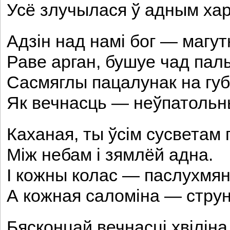
Усё злучылася ў адным ха
Адзін над намі бог — магут
Раве арган, бушуе чад пал
Сасмяглы пацалунак на губ
Як вечнасць — неўпатольн
Каханая, ты ўсім сусветам 
Між небам і зямлёй адна.
I кожны колас — паслухмян
А кожная саломіна — струн
Бясконцай вечнасці хвіліна.