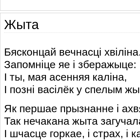
Жыта
Бясконцай вечнасці хвіліна
Запомніце яе і зберажыце:
I ты, мая асенняя каліна,
I позні васілёк у спелым жы
Як першае прызнанне і ахв
Так нечакана жыта загучал
I шчасце горкае, і страх, і 