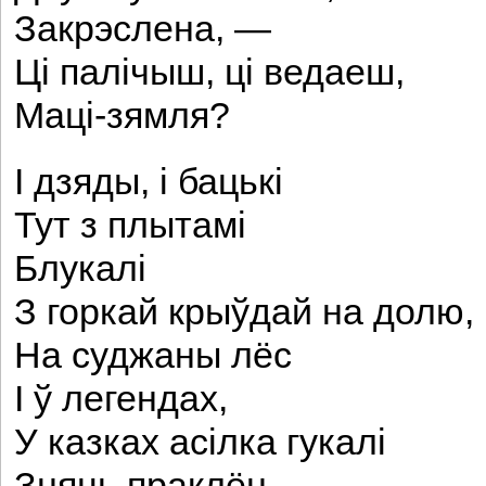
Закрэслена, —
Ці палічыш, ці ведаеш,
Маці-зямля?
I дзяды, і бацькі
Тут з плытамі
Блукалі
З горкай крыўдай на долю,
На суджаны лёс
I ў легендах,
У казках асілка гукалі
Зняць праклён