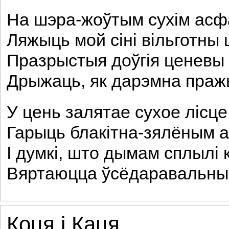
На шэра-жоўтым сухім ас
Ляжыць мой сіні вільготны 
Празрыстыя доўгія ценевы
Дрыжаць, як дарэмна праж
У цень залятае сухое лісце
Гарыць блакітна-зялёным а
I думкі, што дымам сплылі к
Вяртаюцца ўсёдаравальны
Коця і Каця