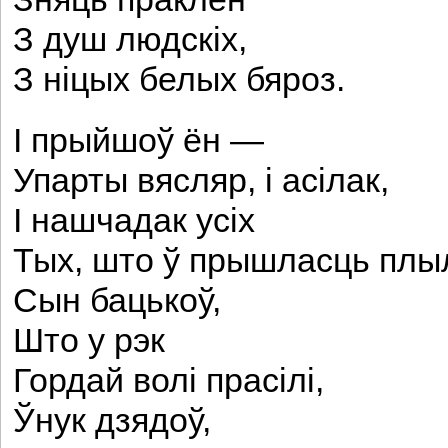
З душ людскіх,
З ніцых белых бяроз.
I прыйшоў ён —
Упарты вясляр, і асілак,
I нашчадак усіх
Тых, што ў прышласць плыл
Сын бацькоў,
Што у рэк
Гордай волі прасілі,
Ўнук дзядоў,