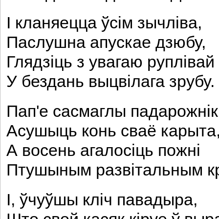
I кланяецца ўсім зычліва,
Паслушна апускае дзюбу,
Глядзіць з увагаю руплівай
У бездань выцвілага зрубу.
Пап'е сасмаглы падарожнік
Асушыць конь сваё карыта
А восень агалосіць пожні
Птушыным развітальным к
I, ўчуўшы кліч павадыра,