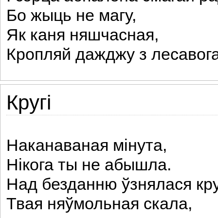
Бо жыць не магу,
Як каня няшчасная,
Кропляй дажджу з лесавога
Кругі
Наканаваная мінута,
Нікога ты не абышла.
Над безданню ўзнялася кр
Твая няўмольная скала,