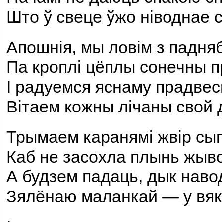
Што ў свеце ўжо ніводнае 
Апошнія, мы ловім з падня
Па кроплі цёплы сонечны 
I радуемся яснаму прадвес
Вітаем кожны лічаны свой 
Трымаем каранямі жвір сы
Каб не засохла плынь жыво
А будзем падаць, дык наво
Зялёнаю маланкай — у вякі