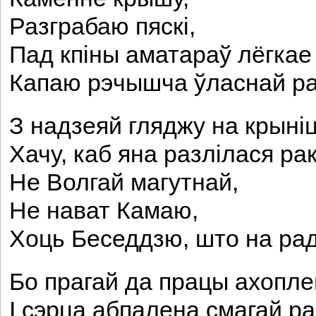
Разграбаю пяскі,
Пад кпіны аматараў лёгкае
Капаю рэчышча ўласнай ра
З надзеяй гляджу на крыні
Хачу, каб яна разлілася рак
Не Волгай магутнай,
Не нават Камаю,
Хоць Беседдзю, што на рад
Бо прагай да працы ахопле
I сэрца абпалена смагай ра