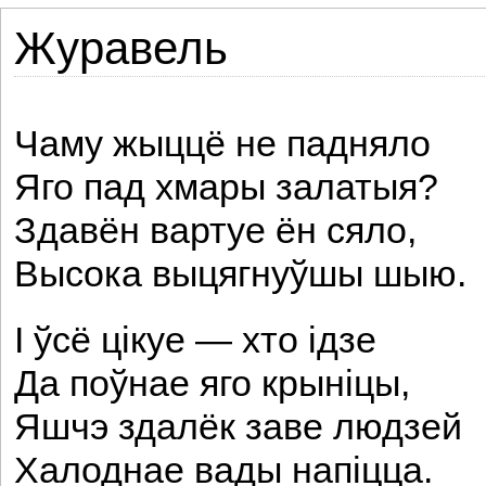
Журавель
Чаму жыццё не падняло
Яго пад хмары залатыя?
Здавён вартуе ён сяло,
Высока выцягнуўшы шыю.
I ўсё цікуе — хто ідзе
Да поўнае яго крыніцы,
Яшчэ здалёк заве людзей
Халоднае вады напіцца.