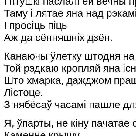
I птушкі паслалі ёй вечны 
Таму і лятае яна над рэкам
I просіць піць
Аж да сённяшніх дзён.
Канаючы ўлетку штодня на 
Той рэдкаю кропляй яна існ
Што хмарка, дажджом пра
Лістоце,
З нябёсаў часамі пашле дл
Я, ўпарты, не кіну пачатае 
Каменне крышу,