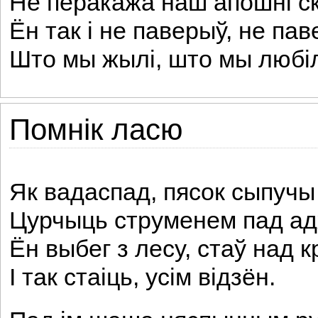
He перакажа наш апошні ск
Ён так і не паверыў, не пав
Што мы жылі, што мы любіл
Помнік ласю
Як вадаспад, пясок сыпучы
Цурчыць струменем пад адх
Ён выбег з лесу, стаў над 
I так стаіць, усім відзён.