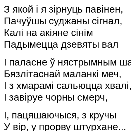
З якой і я зірнуць павінен,
Пачуўшы суджаны сігнал,
Калі на акіяне сінім
Падымецца дзевяты вал
I паласне ў нястрымным ш
Бязлітаснай маланкі меч,
I з хмарамі сальюцца хвалі
I завіруе чорны смерч,
I, пацяшаючыся, з кручы
У вір, у прорву штурхане...