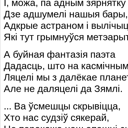
I, можа, па адным зярнятку
Дзе адшумелі нашыя бары,
Адкрые астраном і вылічыць
Які тут грымнуўся метэарыт
А буйная фантазія паэта
Дадасць, што на касмічным
Ляцелі мы з далёкае плане
Але не даляцелі да Зямлі.
... Ва ўсмешцы скрывіцца,
Хто нас судзіў сякерай,