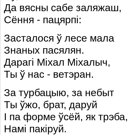
Да вясны сабе заляжаш,
Сёння - пацярпі:
Засталося ў лесе мала
Знаных пасялян.
Дарагі Міхал Міхалыч,
Ты ў нас - ветэран.
За турбацыю, за небыт
Ты ўжо, брат, даруй
І па форме ўсёй, як трэба,
Намі пакіруй.