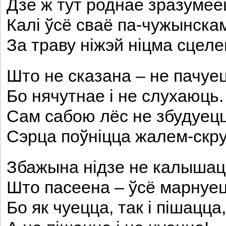
Дзе ж тут роднае зразуме
Калі ўсё сваё па-чужынскам
За траву ніжэй ніцма сцеле
Што не сказана – не пачуе
Бо нячутнае і не слухаюць.
Сам сабою лёс не збудуецц
Сэрца поўніцца жалем-ск
Збажына нідзе не калышац
Што пасеена – ўсё марнуец
Бо як чуецца, так і пішацца,