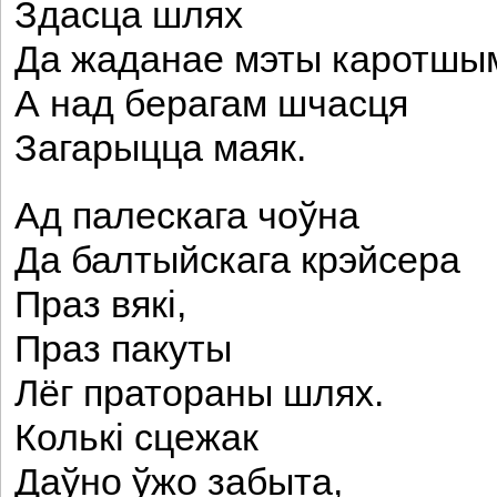
Здасца шлях
Да жаданае мэты каротшы
А над берагам шчасця
Загарыцца маяк.
Ад палескага чоўна
Да балтыйскага крэйсера
Праз вякі,
Праз пакуты
Лёг пратораны шлях.
Колькі сцежак
Даўно ўжо забыта,