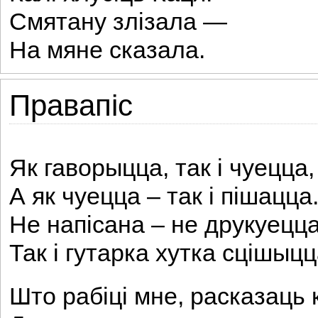
Смятану злізала —
На мяне сказала.
Правапіс
Як гаворыцца, так і чуецца,
А як чуецца – так і пішацца
Не напісана – не друкуецца
Так і гутарка хутка сцішыцц
Што рабіці мне, расказаць 