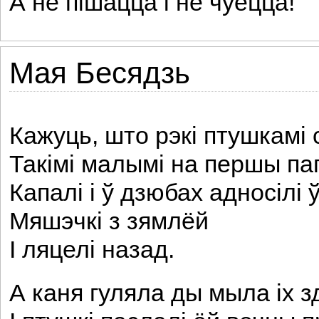
А не пішацца і не чуецца!
Мая Бесядзь
Кажуць, што рэкі птушкамі
Такімі малымі на першы па
Капалі і ў дзюбах адносілі 
Мяшэчкі з зямлёй
I ляцелі назад.
А каня гуляла ды мыла іх з