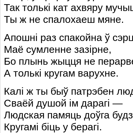
Так толькі кат ахвяру муч
Ты ж не спалохаеш мяне.
Апошні раз спакойна ў сэр
Маё сумленне зазірне,
Бо плынь жыцця не перарв
А толькі кругам варухне.
Калі ж ты быў патрэбен лю
Сваёй душой ім дарагі —
Людская памяць доўга буд
Кругамі біць у берагі.