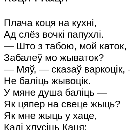
Плача коця на кухнi,
Ад слёз вочкi папухлi.
— Што з табою, мой каток,
Забалеў мо жываток?
— Мяў, — сказаў варкоцiк,
Не балiць жывоцiк.
У мяне душа баліць —
Як цяпер на свеце жыць?
Як мне жыць у хаце,
Калі хлусіць Каця: