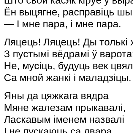
Што свой касяк кіруе ў выр
Ён выцягне, расправіць шы
— I мне пара, і мне пара.
Ляцець! Ляцець! Ды толькі 
З пустымі вёдрамі ў варота
He, мусіць, будуць век цвял
Са мной жанкі і маладзіцы.
Яны да цяжкага вядра
Мяне жалезам прыкавалі,
Ласкавым іменем назвалі
I не пускаюць са двара.