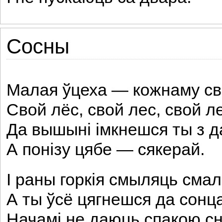
Сосны
Малая ўцеха — кожнаму св
Свой лёс, свой лес, свой л
Да вышыні імкнешся ты з д
А понізу цябе — сякерай.
I раны горкія смыляць сма
А ты ўсё цягнешся да сонц
Начамі не даюць спакою с