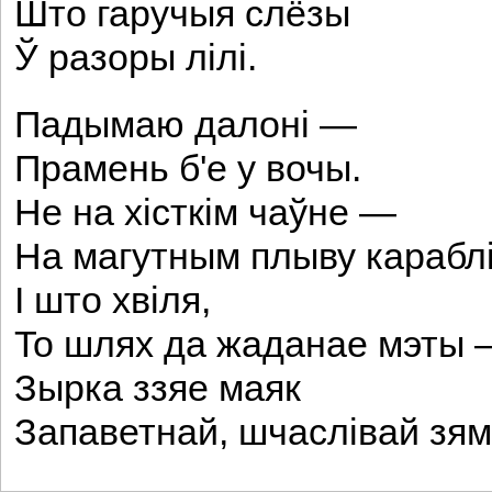
Што гаручыя слёзы
Ў разоры лілі.
Падымаю далоні —
Прамень б'е у вочы.
He на хісткім чаўне —
На магутным плыву караблі
I што хвіля,
To шлях да жаданае мэты 
Зырка ззяе маяк
Запаветнай, шчаслівай зям