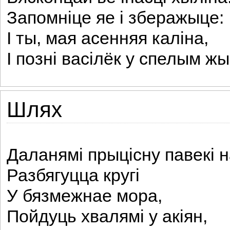
Запомніце яе і зберажыце:
I ты, мая асенняя каліна,
I позні васілёк у спелым жы
Шлях
Даланямі прыцісну павекі н
Разбягуцца кругі
У бязмежнае мора,
Пойдуць хвалямі у акіян,