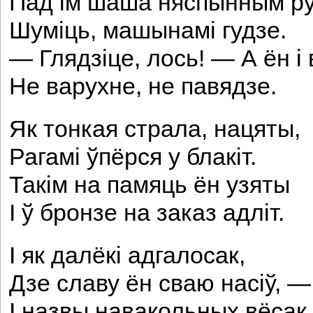
Пад ім шаша няспынным р
Шуміць, машынамі гудзе.
— Глядзіце, лось! — А ён і
He варухне, не павядзе.
Як тонкая страла, нацяты,
Рагамі ўпёрся у блакіт.
Такім на памяць ён узяты
I ў бронзе на заказ адліт.
I як далёкі адгалосак,
Дзе славу ён сваю насіў, —
I назвы навакольных вёсак,