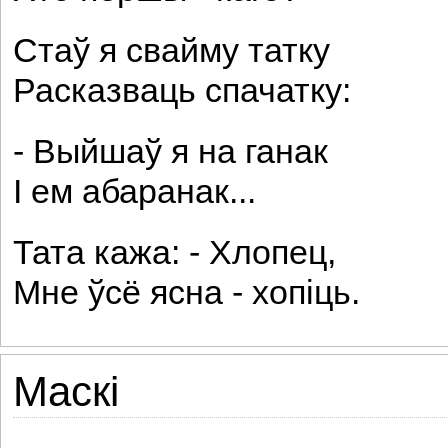
Стаў я свайму татку
Расказваць спачатку:
- Выйшаў я на ганак
І ем абаранак...
Тата кажа: - Хлопец,
Мне ўсё ясна - хопіць.
Маскі