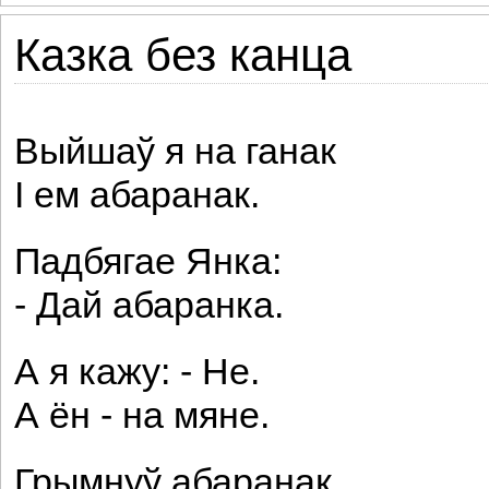
Казка без канца
Выйшаў я на ганак
І ем абаранак.
Падбягае Янка:
- Дай абаранка.
А я кажу: - Не.
А ён - на мяне.
Грымнуў абаранак,