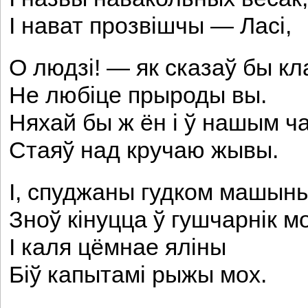
I нават прозвішчы — Ласі,
О людзі! — як сказаў бы кл
He любіце прыроды вы.
Няхай бы ж ён і ў нашым ч
Стаяў над кручаю жывы.
I, спуджаны гудком машыны
Зноў кінуцца ў гушчарнік м
І каля цёмнае яліны
Біў капытамі рыжы мох.