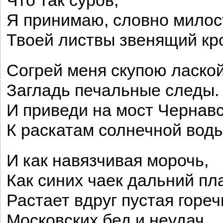
Что так суров,
Я принимаю, словно милос
Твоей листвы звенящий кр
Согрей меня скупою лаской
Загладь печальные следы.
И приведи на мост Чернавс
К раскатам солнечной воды
И как навязчивая морочь,
Как синих чаек дальний пл
Растает вдруг пустая гореч
Московских бед и неудач.