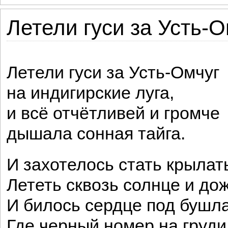
Летели гуси за Усть-Ом
Летели гуси за Усть-Омчуг
на индигирские луга,
и всё отчётливей и громче
дышала сонная тайга.
И захотелось стать крылат
Лететь сквозь солнце и до
И билось сердце под бушл
Где черный номер на груди