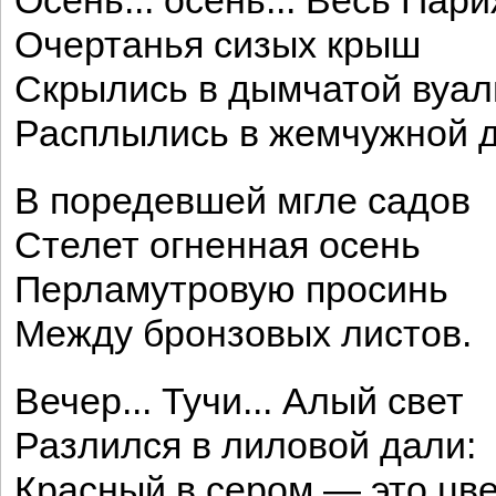
Осень... осень... Весь Пари
Очертанья сизых крыш
Скрылись в дымчатой вуал
Расплылись в жемчужной д
В поредевшей мгле садов
Стелет огненная осень
Перламутровую просинь
Между бронзовых листов.
Вечер... Тучи... Алый свет
Разлился в лиловой дали:
Красный в сером — это цв