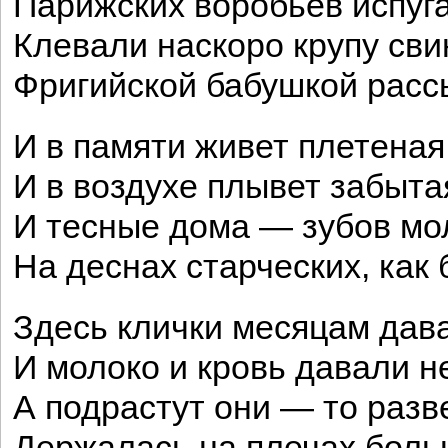
Парижских воробьев испуг
Клевали наскоро крупу св
Фригийской бабушкой расс
И в памяти живет плетеная
И в воздухе плывет забыта
И тесные дома — зубов мо
На деснах старческих, как 
Здесь клички месяцам дава
И молоко и кровь давали 
А подрастут они — то разв
Держалась на плечах боль