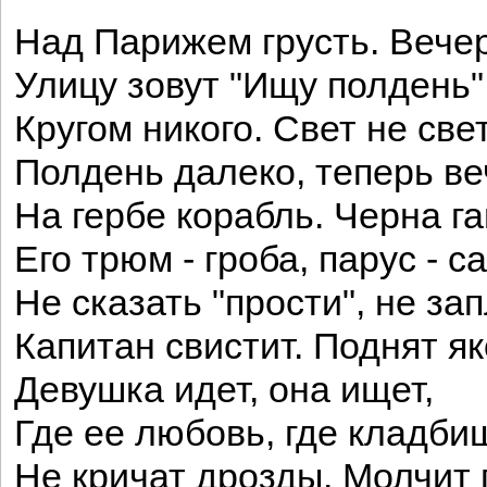
Над Парижем грусть. Вечер
Улицу зовут "Ищу полдень"
Кругом никого. Свет не свет
Полдень далеко, теперь ве
На гербе корабль. Черна га
Его трюм - гроба, парус - с
Не сказать "прости", не за
Капитан свистит. Поднят як
Девушка идет, она ищет,
Где ее любовь, где кладби
Не кричат дрозды. Молчит 