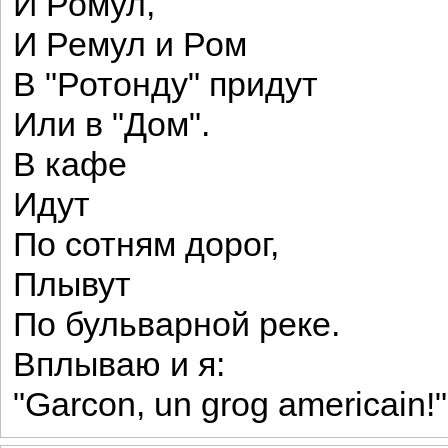
И Ромул,
И Ремул и Ром
В "Ротонду" придут
Или в "Дом".
В кафе
Идут
По сотням дорог,
Плывут
По бульварной реке.
Вплываю и я:
"Garcon, un grog americain!"