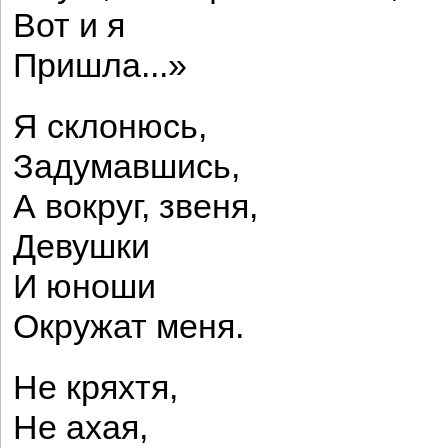
Вот и я
Пришла...»
Я склонюсь,
Задумавшись,
А вокруг, звеня,
Девушки
И юноши
Окружат меня.
Не кряхтя,
Не ахая,