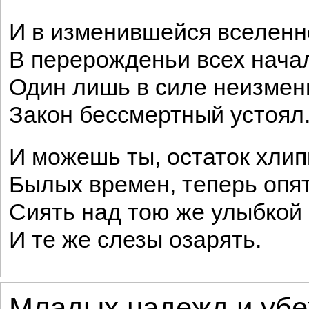
И в изменившейся вселенн
В перерожденьи всех нача
Один лишь в силе неизмен
Закон бессмертный устоял
И можешь ты, остаток хлип
Былых времен, теперь опя
Сиять над тою же улыбкой
И те же слезы озарять.
Младых надежд и убе