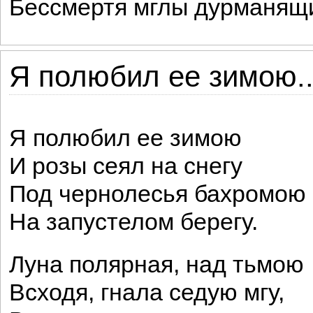
Бессмертя мглы дурманящи
Я полюбил ее зимою..
Я полюбил ее зимою
И розы сеял на снегу
Под чернолесья бахромою
На запустелом берегу.
Луна полярная, над тьмою
Всходя, гнала седую мгу,