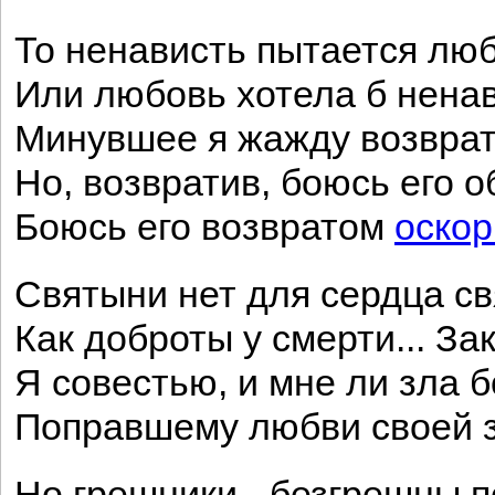
То ненависть пытается лю
Или любовь хотела б нена
Минувшее я жажду возврат
Но, возвратив, боюсь его о
Боюсь его возвратом
оскор
Святыни нет для сердца св
Как доброты у смерти... З
Я совестью, и мне ли зла б
Поправшему любви своей з
Но грешники - безгрешны п