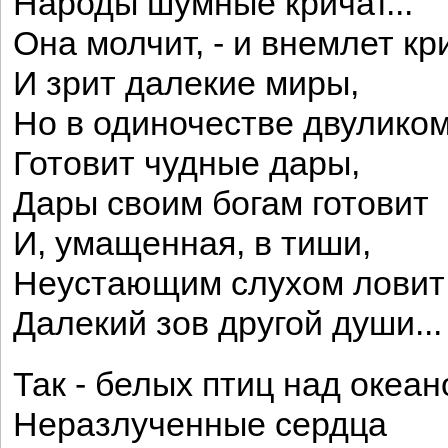
Народы шумные кричат...
Она молчит, - и внемлет кр
И зрит далекие миры,
Но в одиночестве двулико
Готовит чудные дары,
Дары своим богам готовит
И, умащенная, в тиши,
Неустающим слухом ловит
Далекий зов другой души...
Так - белых птиц над океа
Неразлученные сердца