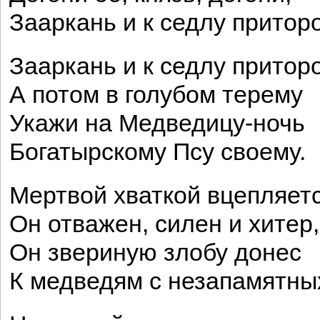
Зааркань и к седлу приторо
Зааркань и к седлу приторо
А потом в голубом терему
Укажи на Медведицу-ночь
Богатырскому Псу своему.
Мертвой хваткой вцепляетс
Он отважен, силен и хитер,
Он звериную злобу донес
К медведям с незапамятных