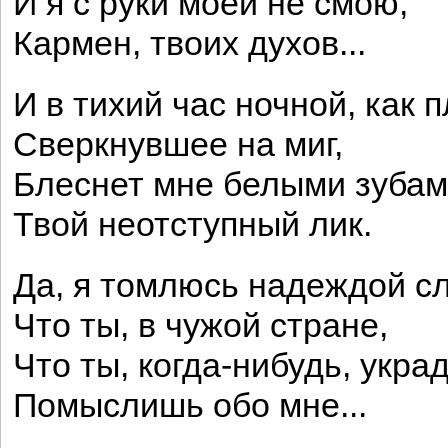
И я с руки моей не смою,
Кармен, твоих духов...
И в тихий час ночной, как 
Сверкнувшее на миг,
Блеснет мне белыми зуба
Твой неотступный лик.
Да, я томлюсь надеждой с
Что ты, в чужой стране,
Что ты, когда-нибудь, укра
Помыслишь обо мне...