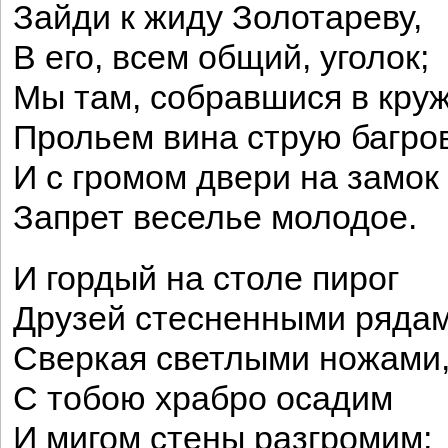
Зайди к жиду Золотареву,
В его, всем общий, уголок;
Мы там, собравшися в круж
Прольем вина струю багров
И с громом двери на замок
Запрет веселье молодое.
И гордый на столе пирог
Друзей стесненными рядам
Сверкая светлыми ножами
С тобою храбро осадим
И мигом стены разгромим;