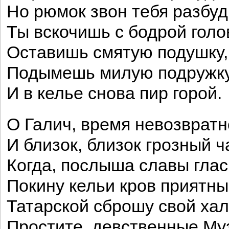
Но рюмок звон тебя разбуд
Ты вскочишь с бодрой голо
Оставишь смятую подушку,
Подымешь милую подружку
И в келье снова пир горой.
О Галич, время невозвратн
И близок, близок грозный ч
Когда, послыша славы глас
Покину кельи кров приятны
Татарской сброшу свой хал
Простите, девственные Му