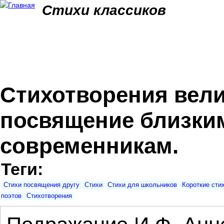
Jum
Стихи классиков
Стихотворения вели
посвящение близким
современникам.
Теги:
Стихи посвящения другу
Стихи
Стихи для школьников
Короткие сти
поэтов
Стихотворения