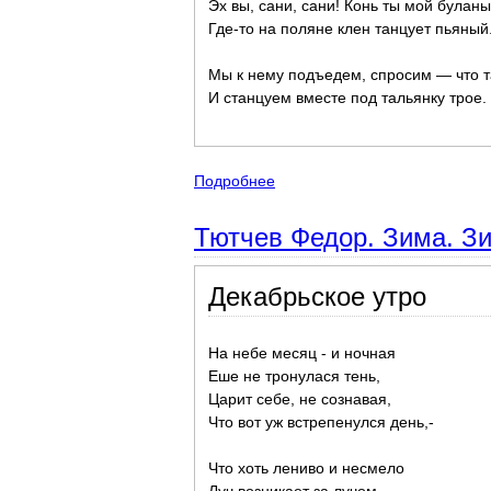
Эх вы, сани, сани! Конь ты мой буланы
Где-то на поляне клен танцует пьяный
Мы к нему подъедем, спросим — что 
И станцуем вместе под тальянку трое.
Подробнее
о Есенин Сергей Александров
Тютчев Федор. Зима. Зи
Декабрьское утро
На небе месяц - и ночная
Еше не тронулася тень,
Царит себе, не сознавая,
Что вот уж встрепенулся день,-
Что хоть лениво и несмело