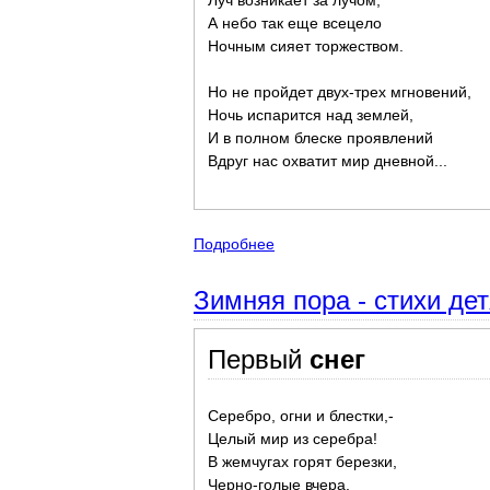
Луч возникает за лучом,
А небо так еще всецело
Ночным сияет торжеством.
Но не пройдет двух-трех мгновений,
Ночь испарится над землей,
И в полном блеске проявлений
Вдруг нас охватит мир дневной...
Подробнее
о Тютчев Федор. Зима. Зимни
Зимняя пора - стихи дет
Первый
снег
Серебро, огни и блестки,-
Целый мир из серебра!
В жемчугах горят березки,
Черно-голые вчера.