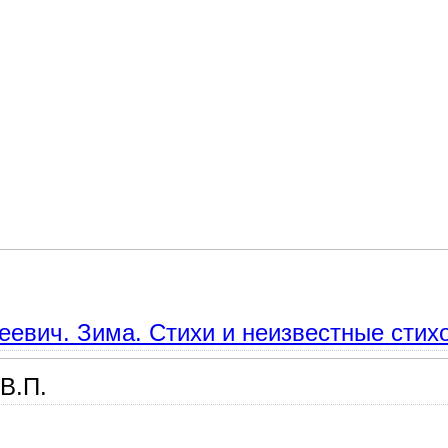
о морозе, снеге, вьюге и метели.
евич. Зима. Стихи и неизвестные стих
 В.П.