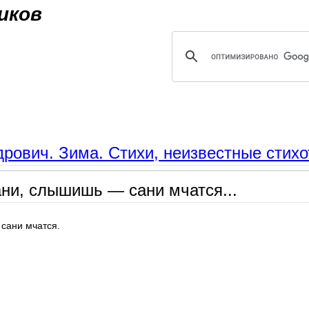
Jump to navigation
иков
рович. Зима. Стихи, неизвестные стихо
и, слышишь — сани мчатся...
сани мчатся.