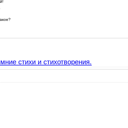
й!
.
такое?
ич. Зима. Стихи, неизвестные стихотворения.
мние стихи и стихотворения.