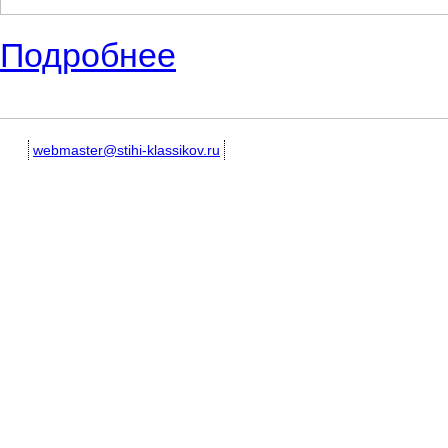
Подробнее
о Стихотворения о лете для детей, школ
webmaster@stihi-klassikov.ru