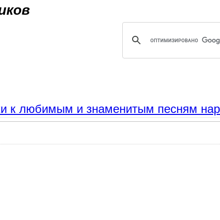
Jump to navigation
иков
хи к любимым и знаменитым песням наро