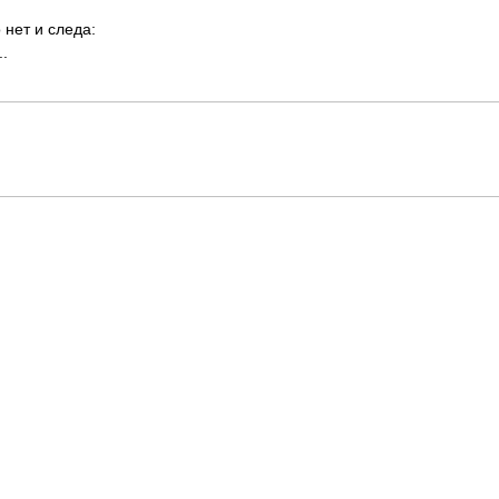
нет и следа:
..
ые детские стихи. Известные стихотворения для детей.