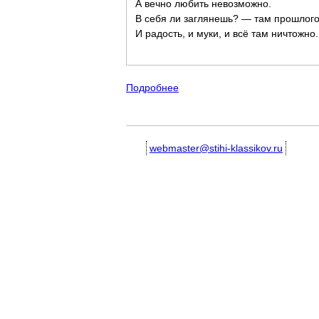
А вечно любить невозможно.
В себя ли заглянешь? — там прошлого 
И радость, и муки, и всё там ничтожно.
Подробнее
о Михаил Лермонтов - школьн
webmaster@stihi-klassikov.ru