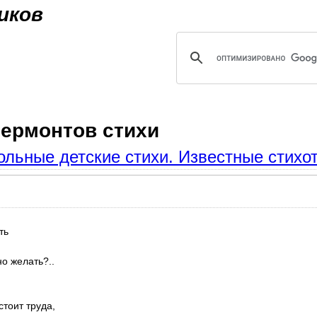
Jump to navigation
иков
ермонтов стихи
льные детские стихи. Известные стихот
ть
но желать?..
стоит труда,