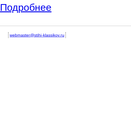
Подробнее
о Стихотворения английского поэта Робе
webmaster@stihi-klassikov.ru