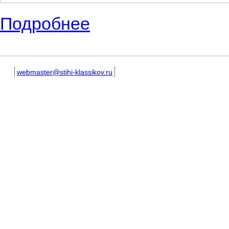
Подробнее
о Филосовские стихотворения о жизни и
webmaster@stihi-klassikov.ru