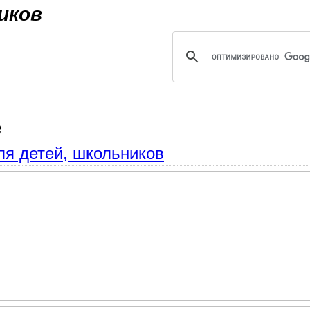
Jump to navigation
иков
е
ля детей, школьников