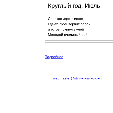
Круглый год. Июль.
Сенокос идет в июле,
Где-то гром ворчит порой.
и готов покинуть улей
Молодой пчелиный рой.
Подробнее
о Стихотворения о лете для 
webmaster@stihi-klassikov.ru