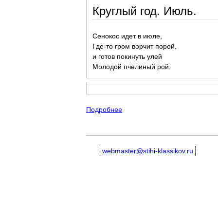
Круглый год. Июль.
Сенокос идет в июле,
Где-то гром ворчит порой.
и готов покинуть улей
Молодой пчелиный рой.
Подробнее
о Стихотворения о лете для 
webmaster@stihi-klassikov.ru