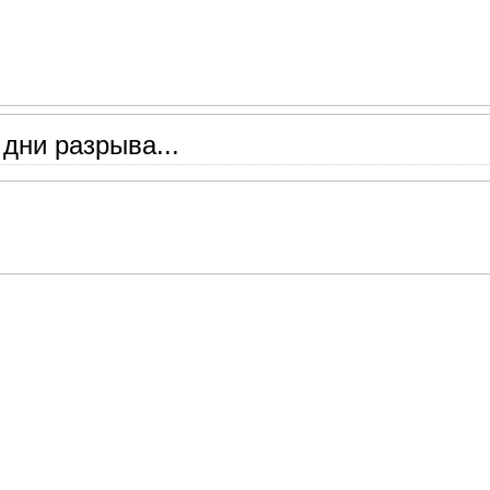
 дни разрыва...
творения русских поэтов классиков, посвященные разлуке.