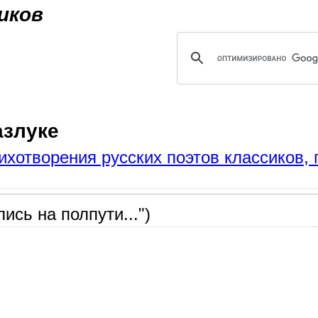
Jump to navigation
иков
азлуке
ихотворения русских поэтов классиков
сь на полпути...")