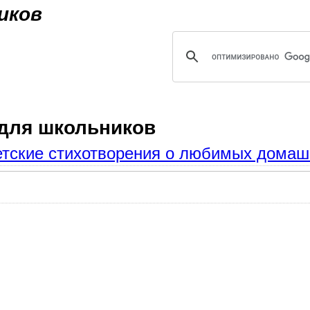
Jump to navigation
иков
 для школьников
етские стихотворения о любимых домаш