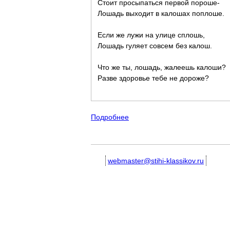
Стоит просыпаться первой пороше-
Лошадь выходит в калошах поплоше.
Если же лужи на улице сплошь,
Лошадь гуляет совсем без калош.
Что же ты, лошадь, жалеешь калоши?
Разве здоровье тебе не дороже?
Подробнее
о Красивые и забавные детс
webmaster@stihi-klassikov.ru