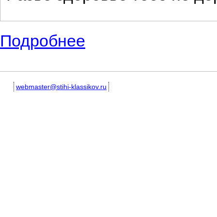
Подробнее
о Красивые и забавные детские стихот
webmaster@stihi-klassikov.ru