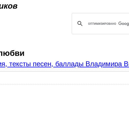
Jump to navigation
иков
 любви
я, тексты песен, баллады Владимира В