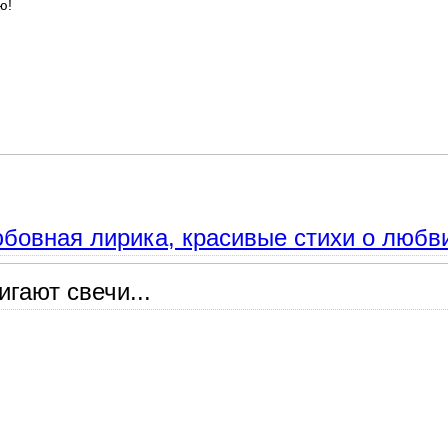
ю!
тексты песен, баллады Владимира Высоцкого.
бовная лирика, красивые стихи о любв
гают свечи...