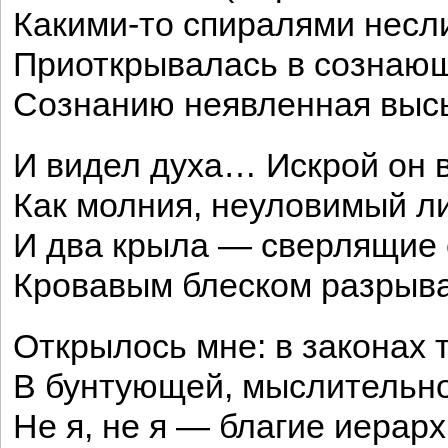
Какими-то спиралями несл
Приоткрывалась в сознаю
Сознанию неявленная выс
И видел духа… Искрой он
Как молния, неуловимый л
И два крыла — сверлящие
Кровавым блеском разрыва
Открылось мне: в законах 
В бунтующей, мыслительн
Не я, не я — благие иерар