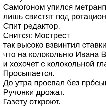
Самогоном упился метранп
лишь свистят под ротацио
Спит редактор.
Снится: Мострест
так высоко взвинтил ставк
что на колокольню Ивана В
и хохочет с колокольной гл
Просыпается.
До утра проспал без про́сы
Ручонки дрожат.
Газету откроют.