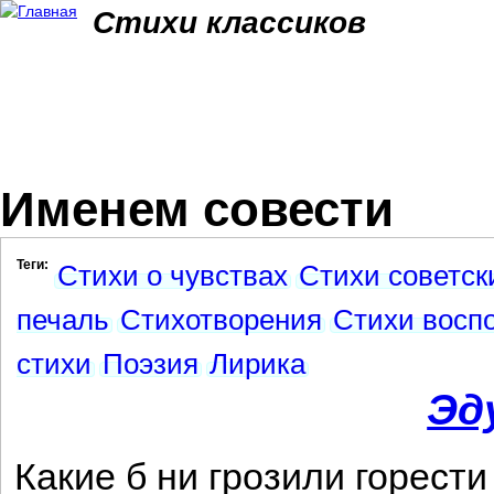
Jum
Стихи классиков
Именем совести
Теги:
Стихи о чувствах
Стихи советск
печаль
Стихотворения
Стихи восп
стихи
Поэзия
Лирика
Эд
Какие б ни грозили горести