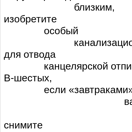
близким,
изобретите
особый
канализационны
для отвода
канцелярской отпис
В-шестых,
если «завтраками
ва
томят
снимите