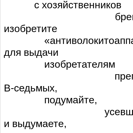
с хозяйственников
бремя
изобретите
«антиволокитоаппа
для выдачи
изобретателям
премий
В-седьмых,
подумайте,
усевшись на 
и выдумаете,