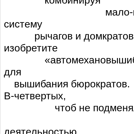
комбинируя
мало-пом
систему
рычагов и домкратов
изобретите
«автомехановышиб
для
вышибания бюрократов.
В-четвертых,
чтоб не подменя
энергию
деятельностью