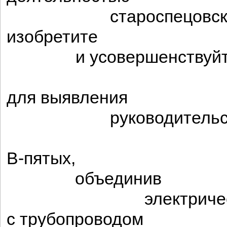
староспецовского
изобретите
и усовершенствуйт
«ком-вате
для выявления
руководительск
уклон
В-пятых,
объединив
электрический
с трубопроводом