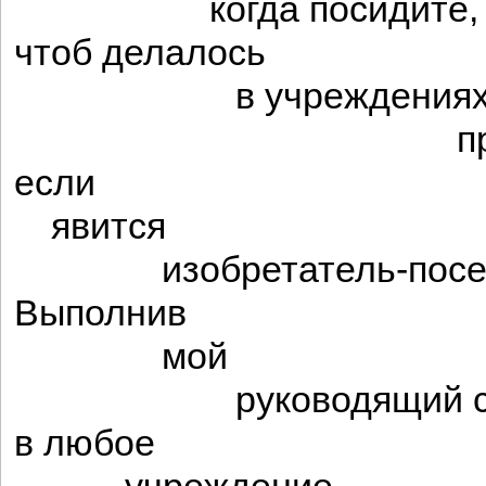
когда посидите,
чтоб делалось
в учреждения
приветливо
если
явится
изобретатель-посет
Выполнив
мой
руководящий ст
в любое