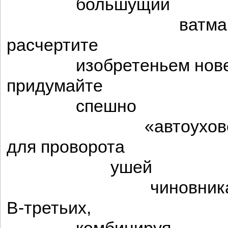
большущий
ватман-ко
расчертите
изобретеньем новен
придумайте
спешно
«автоуховер
для проворота
ушей
чиновника
В-третьих,