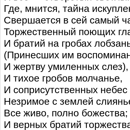
Где, мнится, тайна искупле
Свершается в сей самый ч
Торжественный поющих гла
И братий на гробах лобзан
(Принесших им воспомина
И жертву умиленных слез),
И тихое гробов молчанье,
И соприсутственных небес
Незримое с землей слиян
Все живо, полно божества;
И верных братий торжеств