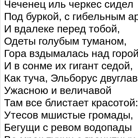
Чеченец иль черкес сидел
Под буркой, с гибельным а
И вдалеке перед тобой,
Одеты голубым туманом,
Гора вздымалась над горой
И в сонме их гигант седой,
Как туча, Эльборус двугла
Ужасною и величавой
Там все блистает красотой:
Утесов мшистые громады,
Бегущи с ревом водопады