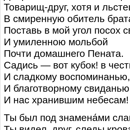
Товарищ-друг, хотя и льсте
В смиренную обитель брат
Поставь в мой угол посох с
И умиленною мольбой
Почти домашнего Пената.
Садись — вот кубок! в чест
И сладкому воспоминанью,
И благотворному свиданью
И нас хранившим небесам!
Ты был под знамена́ми сла
Ты видел, друг, следы кро