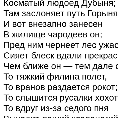
Косматый людоед Дубыня;
Там заслоняет путь Горыня
И вот внезапно занесен
В жилище чародеев он;
Пред ним чернеет лес ужа
Сияет блеск вдали прекрас
Чем ближе он — тем дале с
То тяжкий филина полет,
То вранов раздается рокот;
То слышится русалки хохот
То вдруг из-за седого пня