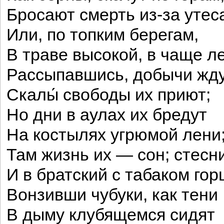
Бросают смерть из-за утес
Или, по топким берегам,
В траве высокой, в чаще л
Рассыпавшись, добычи жду
Скалы́ свободы их приют;
Но дни в аулах их бредут
На костылях угрюмой лени
Там жизнь их — сон; стесн
И в братский с табаком гор
Вонзивши чубуки, как тени
В дыму клубящемся сидят