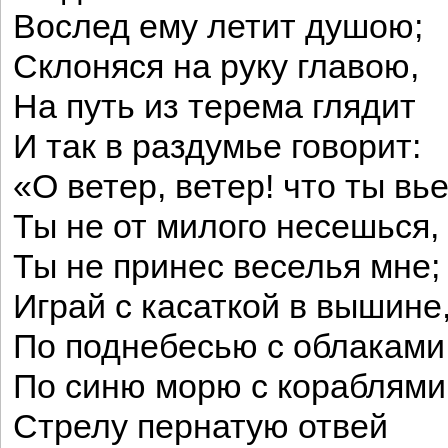
Вослед ему летит душою;
Склоняся на руку главою,
На путь из терема глядит
И так в раздумье говорит:
«О ветер, ветер! что ты вь
Ты не от милого несешься,
Ты не принес веселья мне;
Играй с касаткой в вышине
По поднебесью с облаками
По синю морю с кораблям
Стрелу пернатую отвей