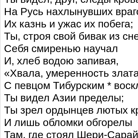
На Русь нахлынувших враг
Их казнь и ужас их побега;
Ты, строя свой бивак из сне
Себя смиренью научал
И, хлеб водою запивая,
«Хвала, умеренность злат
С певцом Тибурским * воск
Ты видел Азии пределы;
Ты зрел ордынцев лютых к
И лишь обломки обгорелы
Там, где стоял Шери-Сарай 