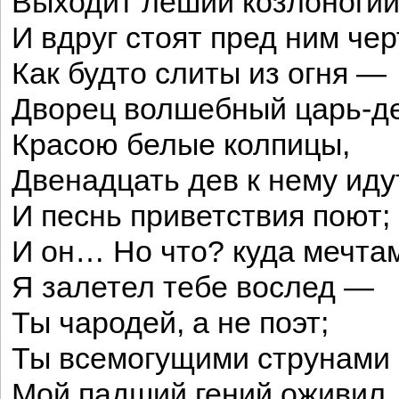
Выходит леший козлоногий
И вдруг стоят пред ним чер
Как будто слиты из огня —
Дворец волшебный царь-д
Красою белые колпицы,
Двенадцать дев к нему иду
И песнь приветствия поют;
И он… Но что? куда мечта
Я залетел тебе вослед —
Ты чародей, а не поэт;
Ты всемогущими струнами
Мой падший гений оживи