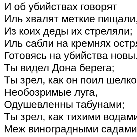
И об убийствах говорят
Иль хвалят меткие пищали
Из коих деды их стреляли;
Иль сабли на кремнях остря
Готовясь на убийства новы
Ты видел Дона берега;
Ты зрел, как он поил шелк
Необозримые луга,
Одушевленны табунами;
Ты зрел, как тихими водам
Меж виноградными садами