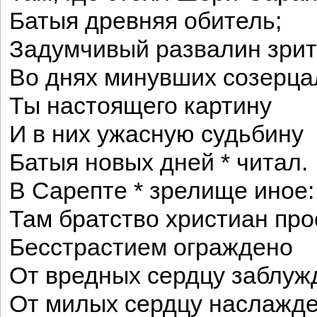
Батыя древняя обитель;
Задумчивый развалин зрит
Во днях минувших созерца
Ты настоящего картину
И в них ужасную судьбину
Батыя новых дней * читал.
В Сарепте * зрелище иное:
Там братство христиан про
Бесстрастием ограждено
От вредных сердцу заблуж
От милых сердцу наслажде