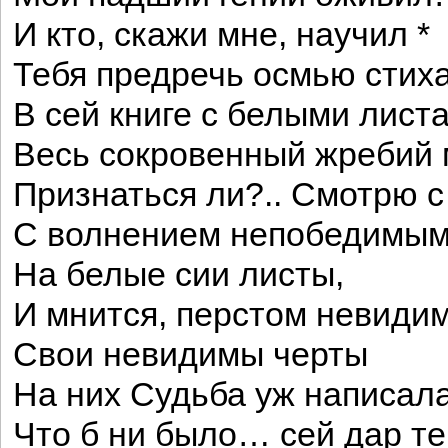
И кто, скажи мне, научил *
Тебя предречь осмью стих
В сей книге с белыми лист
Весь сокровенный жребий
Признаться ли?.. Смотрю с
С волнением непобедимы
На белые сии листы,
И мнится, перстом невиди
Свои невидимы черты
На них Судьба уж написала
Что б ни было… сей дар т