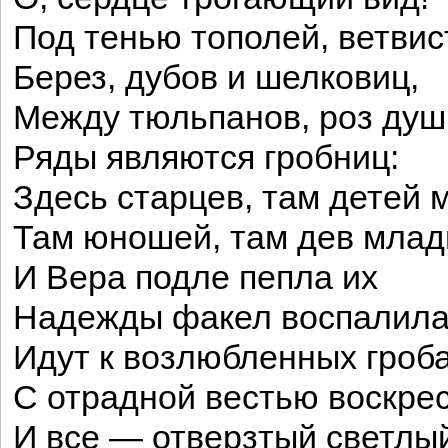
Под тенью тополей, ветви
Берез, дубов и шелковиц,
Между тюльпанов, роз ду
Ряды являются гробниц:
Здесь старцев, там детей 
Там юношей, там дев мла
И Вера подле пепла их
Надежды факел воспалил
Идут к возлюбленных гроб
С отрадной вестью воскрес
И все — отверзтый светлы