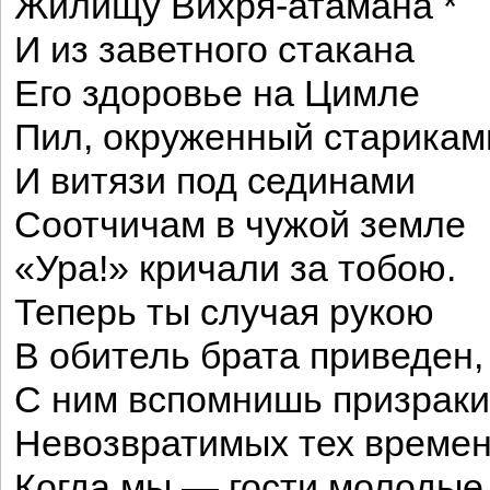
Жилищу Вихря-атамана *
И из заветного стакана
Его здоровье на Цимле
Пил, окруженный старикам
И витязи под сединами
Соотчичам в чужой земле
«Ура!» кричали за тобою.
Теперь ты случая рукою
В обитель брата приведен,
С ним вспомнишь призраки
Невозвратимых тех времен
Когда мы — гости молодые