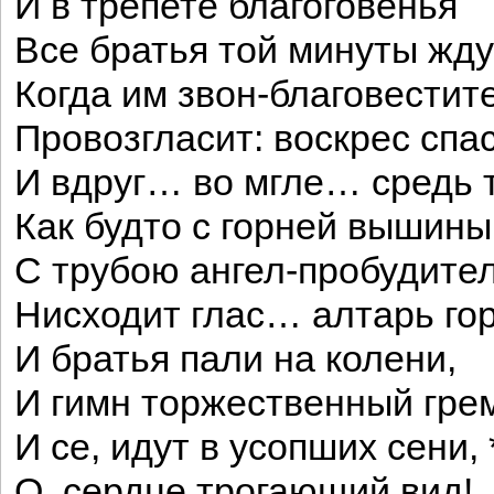
И в трепете благоговенья
Все братья той минуты жду
Когда им звон-благовестит
Провозгласит: воскрес спас
И вдруг… во мгле… средь 
Как будто с горней вышины
С трубою ангел-пробудител
Нисходит глас… алтарь гор
И братья пали на колени,
И гимн торжественный грем
И се, идут в усопших сени, 
О, сердце трогающий вид!