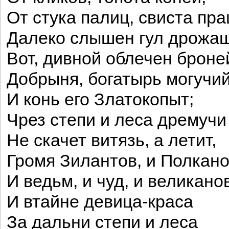
От стука палиц, свиста пр
Далеко слышен гул дрожа
Вот, дивной облечен броне
Добрыня, богатырь могучий
И конь его Златокопыт;
Чрез степи и леса дремучи
Не скачет витязь, а летит,
Громя Зилантов, и Полкано
И ведьм, и чуд, и великанов
И втайне девица-краса
За дальни степи и леса