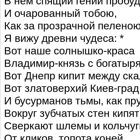
В нем спящий гений пробуд
И очарованный тобою,
Как за прозрачной пеленою
Я вижу древни чудеса: *
Вот наше солнышко-краса
Владимир-князь с богатыр
Вот Днепр кипит между ска
Вот златоверхий Киев-град
И бусурманов тьмы, как пру
Вокруг зубчатых стен кипят
Сверкают шлемы и кольчуг
От кликов, топота коней,