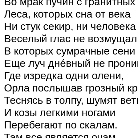
Во мрак пучин с гранитных 
Леса, которых сна от века
Ни стук секир, ни человека
Веселый глас не возмущал
В которых сумрачные сени
Еще луч дне́вный не прони
Где изредка одни олени,
Орла послышав грозный кр
Теснясь в толпу, шумят ве
И козы легкими ногами
Перебегают по скалам.
Там все является очам