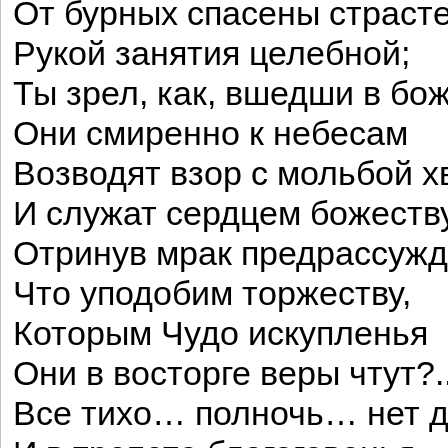
От бурных спасены страст
Рукой занятия целебной;
Ты зрел, как, вшедши в бо
Они смиренно к небесам
Возводят взор с мольбой 
И служат сердцем божеству
Отринув мрак предрассуж
Что уподобим торжеству,
Которым Чудо искупленья
Они в восторге веры чтут?.
Все тихо… полночь… нет 