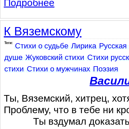
Подробнее
о Теон и Эсхин
К Вяземскому
Теги:
Стихи о судьбе
Лирика
Русская
душе
Жуковский стихи
Стихи русск
стихи
Стихи о мужчинах
Поэзия
Васил
Ты, Вяземский, хитрец, хотя
Проблему, что в тебе ни кр
Ты вздумал доказать 