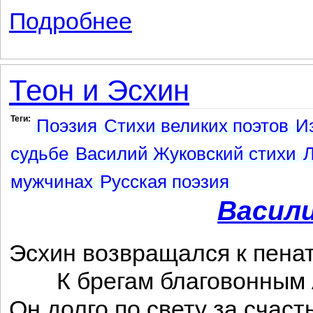
Подробнее
о К Филону
Теон и Эсхин
Теги:
Поэзия
Стихи великих поэтов
И
судьбе
Василий Жуковский стихи
мужчинах
Русская поэзия
Васил
Эсхин возвращался к пена
К брегам благовонным 
Он долго по свету за счас