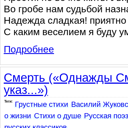
Во гробе нам судьбой назн
Надежда сладкая! приятно
С каким веселием я буду у
Подробнее
о На смерть Андрея Тургенева
Смерть («Однажды См
указ...»)
Теги:
Грустные стихи
Василий Жуковс
о жизни
Стихи о душе
Русская поэ
русских классиков