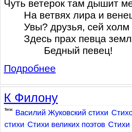
Чуть ветерок там дышит м
На ветвях лира и вен
Увы? друзья, сей холм 
Здесь прах певца земля
Бедный певец!
Подробнее
о Певец
К Филону
Теги:
Василий Жуковский стихи
Стих
стихи
Стихи великих поэтов
Стихи 