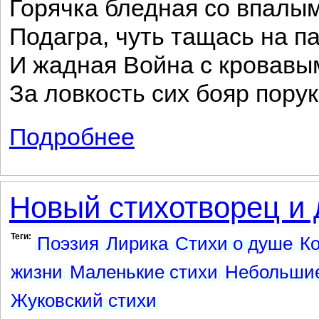
Горячка бледная со впалы
Подагра, чуть тащась на п
И жадная Война с кровавы
За ловкость сих бояр порук
Подробнее
о Смерть («Однажды Смерть послала в 
Новый стихотворец и 
Теги:
Поэзия
Лирика
Стихи о душе
Ко
жизни
Маленькие стихи
Небольшие
Жуковский стихи