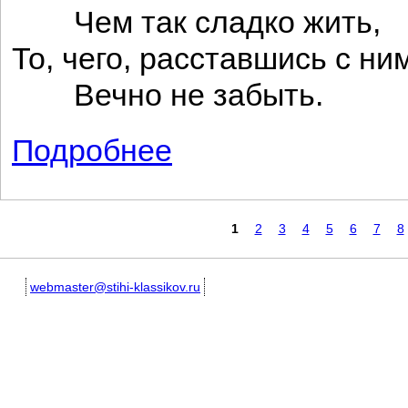
Чем так сладко жить,
То, чего, расставшись с ним
Вечно не забыть.
Подробнее
о К месяцу
Страницы
1
2
3
4
5
6
7
8
webmaster@stihi-klassikov.ru