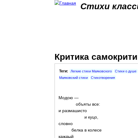
Стихи класс
Критика самокрити
Теги:
Легкие стихи Маяковского
Стихи о душе
Маяковский стихи
Стихотворения
Модою —
объяты все:
и размашисто
и куцо,
словно
белка в колесе
каждый