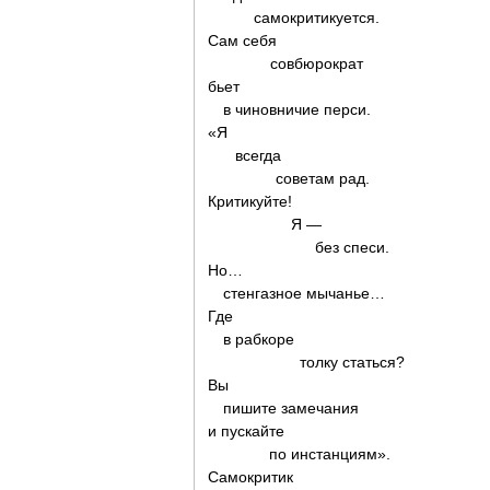
самокритикуется.
Сам себя
совбюрократ
бьет
в чиновничие перси.
«Я
всегда
советам рад.
Критикуйте!
Я —
без спеси.
Но…
стенгазное мычанье…
Где
в рабкоре
толку статься?
Вы
пишите замечания
и пускайте
по инстанциям».
Самокритик