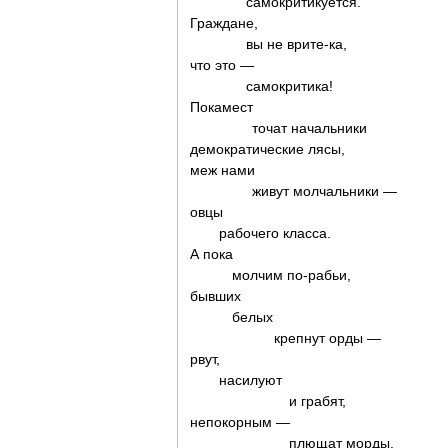
самокритикуется.
Граждане,
вы не врите-ка,
что это —
самокритика!
Покамест
точат начальники
демократические лясы,
меж нами
живут молчальники —
овцы
рабочего класса.
А пока
молчим по-рабьи,
бывших
белых
крепнут орды —
рвут,
насилуют
и грабят,
непокорным —
плющат морды.