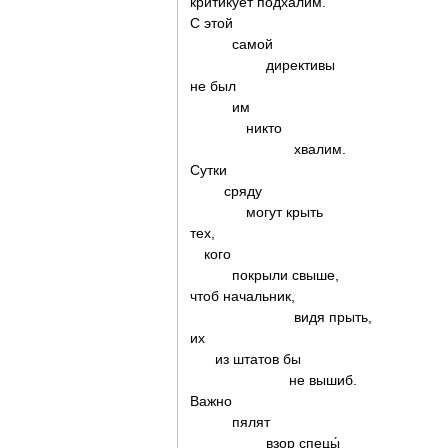
критикует подхалим.
С этой
самой
директивы
не был
им
никто
хвалим.
Сутки
сряду
могут крыть
тех,
кого
покрыли свыше,
чтоб начальник,
видя прыть,
их
из штатов бы
не вышиб.
Важно
пялят
взор спецы́