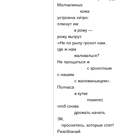
Молчалиных
кожа
устроена хи́тро:
плюнут им
в рожу —
рожу вытрут.
«Не по рылу грохот нам,
где ж нам
жаловаться?
Не прощаться ж
с крохотным
с нашим
с жалованьицем».
Полчаса
в кутке
покипят,
чтоб снова
дрожать начать.
Эй,
проснитесь, которые спят!
Разоблачай