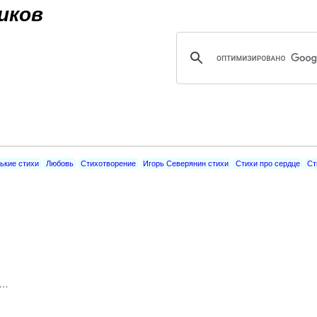
Jump to navigation
иков
ькие стихи
Любовь
Стихотворение
Игорь Северянин стихи
Стихи про сердце
Ст
а…