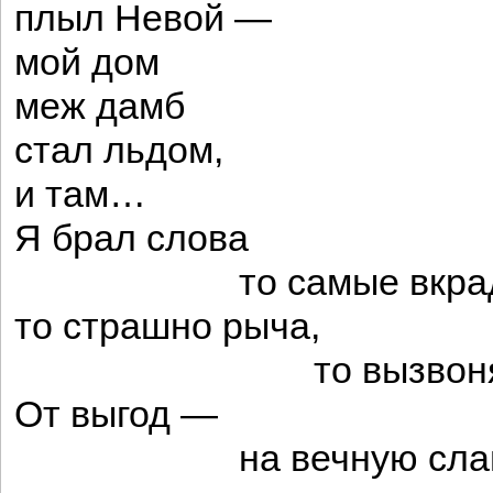
плыл Невой —
мой дом
меж дамб
стал льдом,
и там…
Я брал слова
то самые вкрадч
то страшно рыча,
то вызвоня ли
От выгод —
на вечную славу с