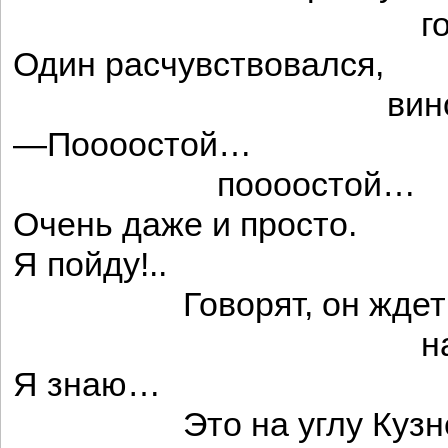
горохо
Один расчувствовался,
вином разм
—Поооостой…
поооостой…
Очень даже и просто.
Я пойду!..
Говорят, он жде
на мос
Я знаю…
Это на углу Кузнецко