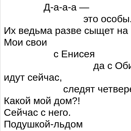
Д-а-а-а —
это особы
Их ведьма разве сыщет на 
Мои свои
с Енисея
да с Об
идут сейчас,
следят четверен
Какой мой дом?!
Сейчас с него.
Подушкой-льдом