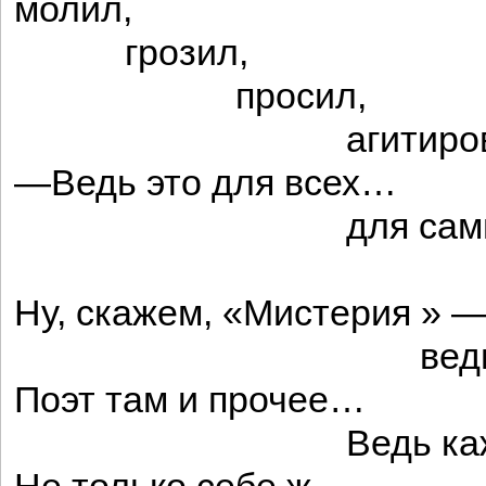
молил,
грозил,
просил,
агитирова
—Ведь это для всех…
для сами
для вас
Ну, скажем, «Мистерия » 
ведь не для 
Поэт там и прочее…
Ведь каждому