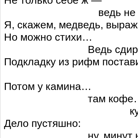
Не только себе ж —
ведь не лична
Я, скажем, медведь, выра
Но можно стихи…
Ведь сдирают 
Подкладку из рифм поста
и шуба
Потом у камина…
там кофе
куря
Дело пустяшно:
ну, минут на д