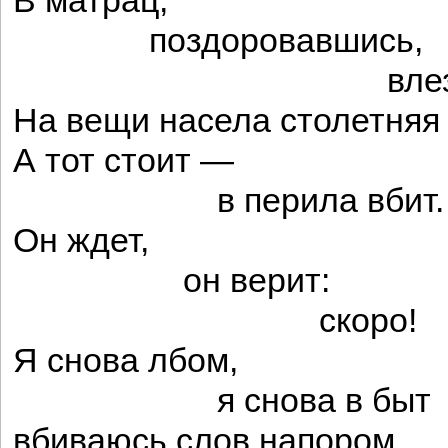
В матрац,
поздоровавшись,
влезли кл
На вещи насела столетняя
А тот стоит —
в перила вбит.
Он ждет,
он верит:
скоро!
Я снова лбом,
я снова в быт
вбиваюсь слов напором.