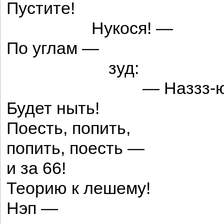
Пустите!
Нукося! —
По углам —
зуд:
— Наззз-ю-ззз
Будет ныть!
Поесть, попить,
попить, поесть —
и за 66!
Теорию к лешему!
Нэп —