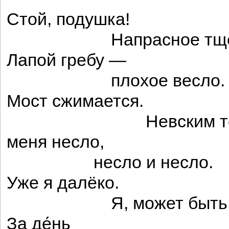
Стой, подушка!
Напрасное тщен
Лапой гребу —
плохое весло.
Мост сжимается.
Невским тече
меня несло,
несло и несло.
Уже я далёко.
Я, может быть, за́
За де́нь