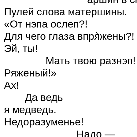
Пулей слова матершины.
«От нэпа ослеп?!
Для чего глаза впря̀жены?!
Эй, ты!
Мать твою разнэп!
Ряженый!»
Ах!
Да ведь
я медведь.
Недоразуменье!
Надо —