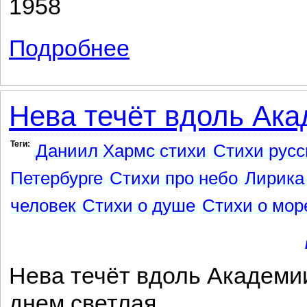
1958
Подробнее
о Еврейское кладбище около Ленинград
Нева течёт вдоль Ака
Теги:
Даниил Хармс стихи
Стихи русс
Петербурге
Стихи про небо
Лирика
человек
Стихи о душе
Стихи о мор
Нева течёт вдоль Академи
днем светлая,