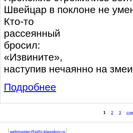
Швейцар в поклоне не уме
Кто-то
рассеянный
бросил:
«Извините»,
наступив нечаянно на змеи
Подробнее
о Последняя петербургская сказка
Страницы
1
2
3
сл
webmaster@stihi-klassikov.ru