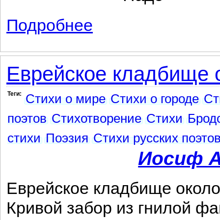
Подробнее
о Из облака вызрела лунная дынка ...
Еврейское кладбище о
Теги:
Стихи о мире
Стихи о городе
Ст
поэтов
Стихотворение
Стихи
Брод
стихи
Поэзия
Стихи русских поэто
Иосиф А
Еврейское кладбище около
Кривой забор из гнилой фа