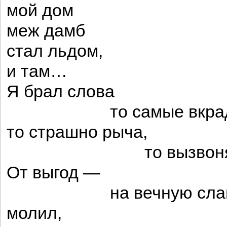
мой дом
меж дамб
стал льдом,
и там…
Я брал слова
то самые вкрадч
то страшно рыча,
то вызвоня ли
От выгод —
на вечную славу с
молил,