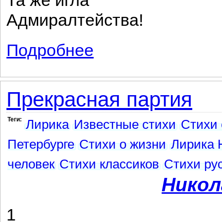
Та же игла
Адмиралтейства!
Подробнее
о К Петрограду
Прекрасная партия
Теги:
Лирика
Известные стихи
Стихи 
Петербурге
Стихи о жизни
Лирика 
человек
Стихи классиков
Стихи рус
Никол
1