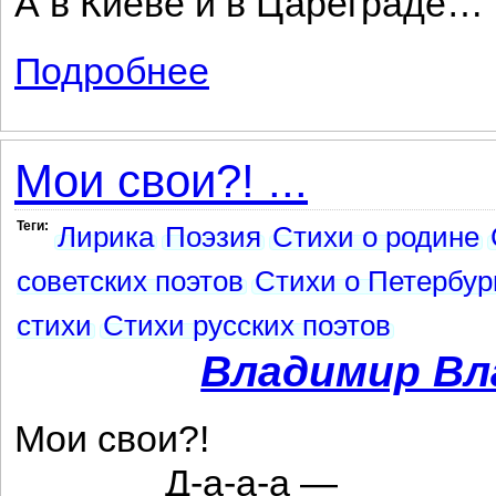
А в Киеве и в Цареграде…
Подробнее
о Тогда лишь в полном торжестве...
Мои свои?! ...
Теги:
Лирика
Поэзия
Стихи о родине
советских поэтов
Стихи о Петербур
стихи
Стихи русских поэтов
Владимир Вл
Мои свои?!
Д-а-а-а —