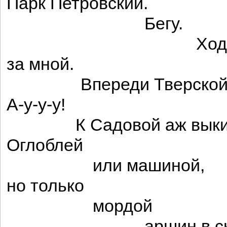
Парк Петровский.
Бегу.
Ходын
за мной.
Впереди Тверской п
А-у-у-у!
К Садовой аж выкину
Оглоблей
или машиной,
но только
мордой
аршин в снег