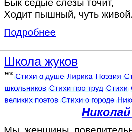
Бык седые слезы точит,
Ходит пышный, чуть живой
Подробнее
о Прогулка
Школа жуков
Теги:
Стихи о душе
Лирика
Поэзия
Ст
школьников
Стихи про труд
Стихи
великих поэтов
Стихи о городе
Ник
Николай
Мы, женщины, повелительн