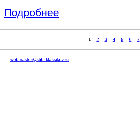
Подробнее
о Воздушное путешествие
Страницы
1
2
3
4
5
6
7
webmaster@stihi-klassikov.ru