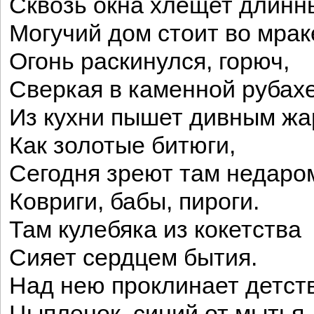
Сквозь окна хлещет длинн
Могучий дом стоит во мрак
Огонь раскинулся, горюч,
Сверкая в каменной рубахе
Из кухни пышет дивным жа
Как золотые битюги,
Сегодня зреют там недаро
Ковриги, бабы, пироги.
Там кулебяка из кокетства
Сияет сердцем бытия.
Над нею проклинает детст
Цыпленок, синий от мытья.