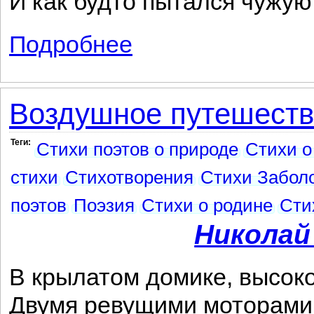
И как будто пытался чужую
Подробнее
о Все, что было в душе...
Воздушное путешест
Теги:
Стихи поэтов о природе
Стихи о
стихи
Стихотворения
Стихи Заболо
поэтов
Поэзия
Стихи о родине
Сти
Николай
В крылатом домике, высоко
Двумя ревущими моторами