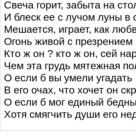
Свеча горит, забыта на сто
И блеск ее с лучом луны в 
Мешается, играет, как люб
Огонь живой с презрением 
Кто ж он ? кто ж он, сей н
Чем эта грудь мятежная п
О если б вы умели угадать
В его очах, что хочет он ск
О если б мог единый бедны
Хотя смягчить души его нед