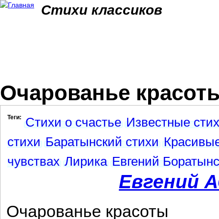
Jum
Стихи классиков
Очарованье красоты 
Теги:
Стихи о счастье
Известные сти
стихи
Баратынский стихи
Красивые
чувствах
Лирика
Евгений Боратынс
Евгений 
Очарованье красоты