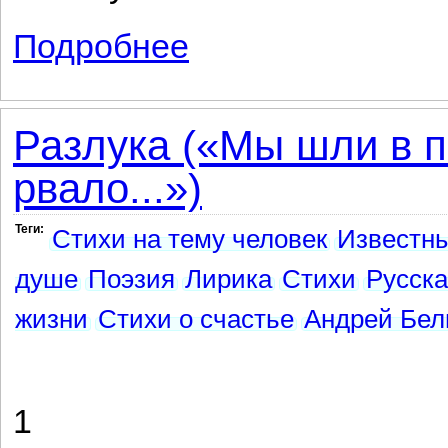
Подробнее
о Я всё гадаю над тобою...
Разлука («Мы шли в п
рвало...»)
Теги:
Стихи на тему человек
Известны
душе
Поэзия
Лирика
Стихи
Русска
жизни
Стихи о счастье
Андрей Бел
1