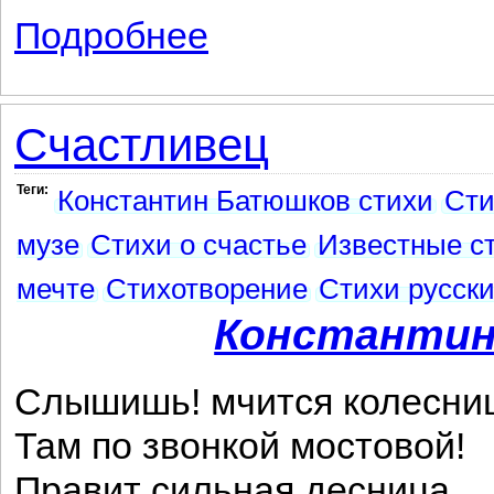
Подробнее
о Свадьба
Счастливец
Теги:
Константин Батюшков стихи
Сти
музе
Стихи о счастье
Известные с
мечте
Стихотворение
Стихи русски
Константин
Слышишь! мчится колесни
Там по звонкой мостовой!
Правит сильная десница