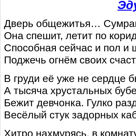
Эд
Дверь общежитья… Сумрак
Она спешит, летит по корид
Способная сейчас и пол и 
Поджечь огнём своих счаст
В груди её уже не сердце б
А тысяча хрустальных бубе
Бежит девчонка. Гулко раз
Весёлый стук задорных каб
Хитро нахмурясь, в комнат