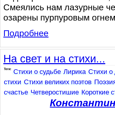
Смеялись нам лазурные че
озарены пурпуровым огнем
Подробнее
о Разлука («Мы шли в полях. Атласом м
На свет и на стихи...
Теги:
Стихи о судьбе
Лирика
Стихи о
стихи
Стихи великих поэтов
Поэзи
счастье
Четверостишие
Короткие с
Константин