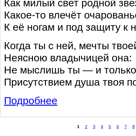
Как милый свет родной зве
Какое-то влечёт очаровань
К её ногам и под защиту к н
Когда ты с ней, мечты твое
Неясною владычицей она:
Не мыслишь ты — и только
Присутствием душа твоя п
Подробнее
о Она
Страницы
1
2
3
4
5
6
7
8