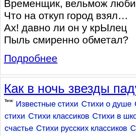
Временщик, вельмож люби
Что на откуп город взял…
Ах! давно ли он у крЫлец
Пыль смиренно обметал?
Подробнее
о Счастливец
Как в ночь звезды пад
Теги:
Известные стихи
Стихи о душе
стихи
Стихи классиков
Стихи в шк
счастье
Стихи русских классиков
С