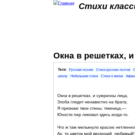
Стихи класс
Окна в решетках, и
Теги:
Русская поэзия
Стихи русских поэтов
С
школу
Небольшие стихи
Стихи о жизни
Афана
Окна в решетках, и сумрачны лица,
Злоба глядит ненавистно на брата;
Я признаю твои стены, темница,—
Юности пир ликовал здесь когда-то.
Что ж там мелькнуло красою нетленно
Ах, то цветок мой весенний, любимый!