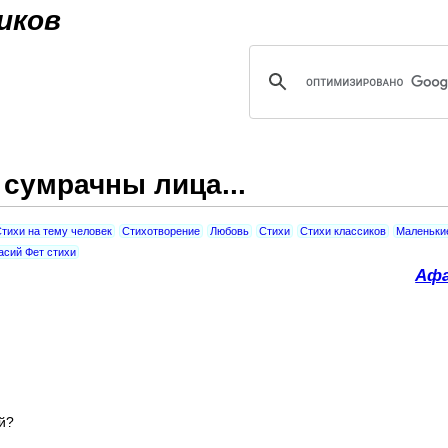
Jump to navigation
иков
 сумрачны лица...
тихи на тему человек
Стихотворение
Любовь
Стихи
Стихи классиков
Маленьки
сий Фет стихи
Афа
й?