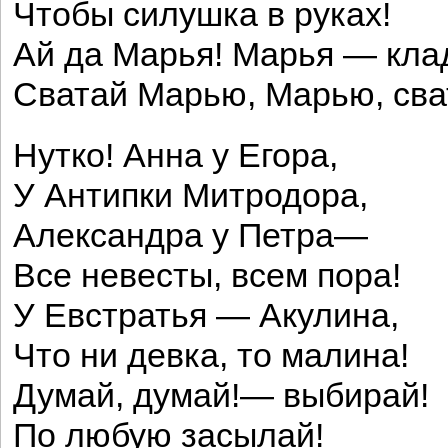
Чтобы силушка в руках!
Ай да Марья! Марья — кла
Сватай Марью, Марью, сват
Нутко! Анна у Егора,
У Антипки Митродора,
Александра у Петра—
Все невесты, всем пора!
У Евстратья — Акулина,
Что ни девка, то малина!
Думай, думай!— выбирай!
По любую засылай!