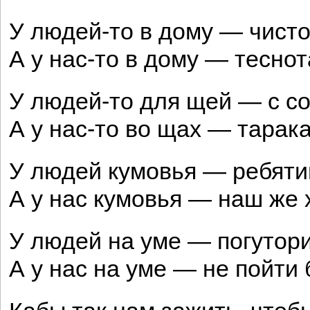
У людей-то в дому — чисто
А у нас-то в дому — теснот
У людей-то для щей — с с
А у нас-то во щах — тарака
У людей кумовья — ребяти
А у нас кумовья — наш же 
У людей на уме — погутори
А у нас на уме — не пойти 