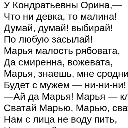
У Кондратьевны Орина,—
Что ни девка, то малина!
Думай, думай! выбирай!
По любую засылай!
Марья малость рябовата,
Да смиренна, вожевата,
Марья, знаешь, мне сродни
Будет с мужем — ни-ни-ни!
—Ай да Марья! Марья — к
Сватай Марью, Марью, сва
Нам с лица не воду пить,