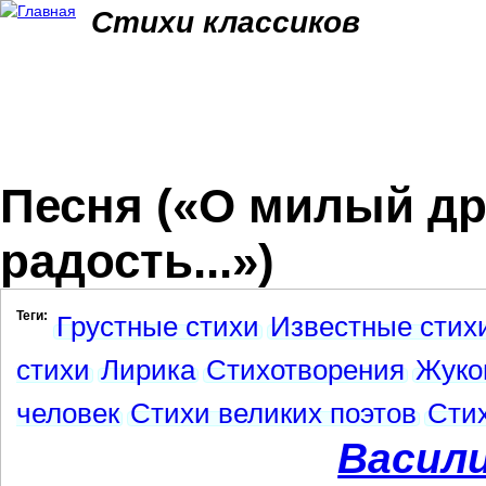
Jum
Стихи классиков
Песня («О милый др
радость...»)
Теги:
Грустные стихи
Известные стих
стихи
Лирика
Стихотворения
Жуко
человек
Стихи великих поэтов
Стих
Васил