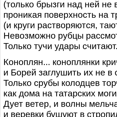
(только брызги над ней не 
проникая поверхность на т
(и круги растворяются, тают
Невозможно рубцы рассмот
Только тучи удары считают
Коноплян... коноплянки кри
и Борей заглушить их не в 
Только срубы колодцев тор
как дома на татарских моги
Дует ветер, и волны мельча
и веревки бушуют в стропи