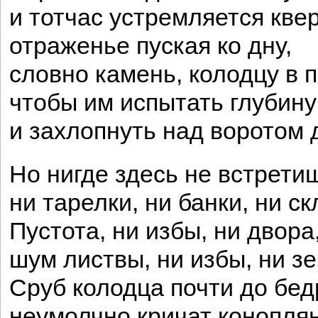
и тотчас устремляется квер
отраженье пуская ко дну,
словно камень, колодцу в п
чтобы им испытать глубину
и захлопнуть над воротом 
Но нигде здесь не встрети
ни тарелки, ни банки, ни ск
Пустота, ни избы, ни двора
шум листвы, ни избы, ни з
Сруб колодца почти до бед
неумолчно кричат коноплян