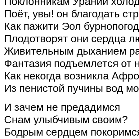
Поклонникам Урании холо
Поёт, увы! он благодать ст
Как пажити Эол бурнопого
Плодотворят они сердца л
Живительным дыханием ра
Фантазия подъемлется от н
Как некогда возникла Афр
Из пенистой пучины вод мо
И зачем не предадимся
Снам улыбчивым своим?
Бодрым сердцем покоримс