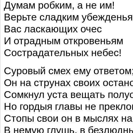
Думам робким, а не им!
Верьте сладким убеждень
Вас ласкающих очес
И отрадным откровеньям
Сострадательных небес!
Суровый смех ему ответом
Он на струнах своих остан
Сомкнул уста вещать полу
Но гордыя главы не прекло
Стопы свои он в мыслях н
В немую глушь, в безлюдны