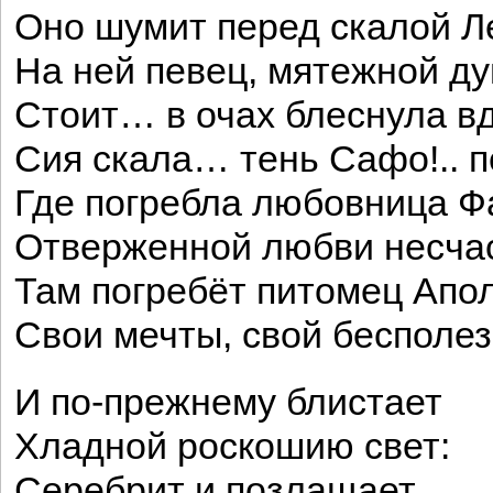
Оно шумит перед скалой Л
На ней певец, мятежной ду
Стоит… в очах блеснула вд
Сия скала… тень Сафо!.. 
Где погребла любовница Ф
Отверженной любви несча
Там погребёт питомец Апо
Свои мечты, свой бесполез
И по-прежнему блистает
Хладной роскошию свет:
Серебрит и позлащает