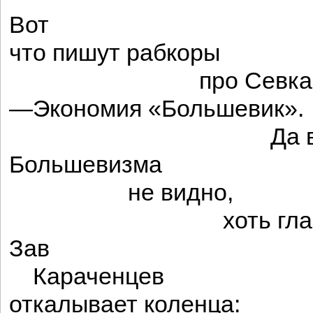
Вот
что пишут рабкоры
про Севкавгосс
—Экономия «Большевик».
Да впрямь — б
Большевизма
не видно,
хоть глаз вы
Зав
Караченцев
откалывает коленца: