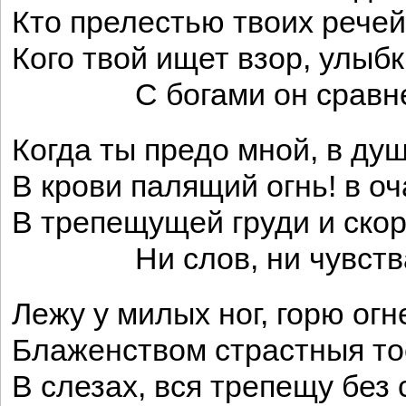
Кто прелестью твоих рече
Кого твой ищет взор, улыб
С богами он сравне
Когда ты предо мной, в ду
В крови палящий огнь! в оч
В трепещущей груди и ско
Ни слов, ни чувства 
Лежу у милых ног, горю ог
Блаженством страстныя то
В слезах, вся трепещу без 