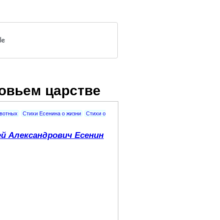
ровьем царстве
ивотных
Стихи Есенина о жизни
Стихи о
ей Александрович Есенин