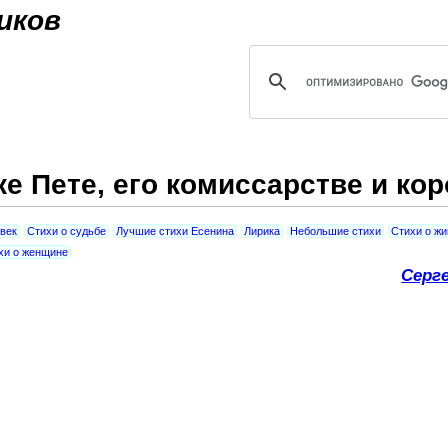
Jump to navigation
иков
ке Пете, его комиссарстве и ко
овек
Стихи о судьбе
Лучшие стихи Есенина
Лирика
Небольшие стихи
Стихи о ж
хи о женщине
Серг