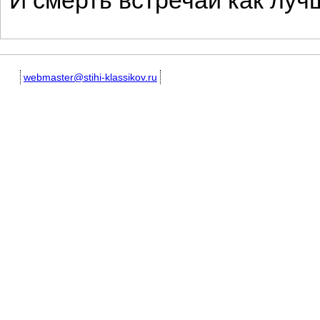
И смерть встречай как луч
webmaster@stihi-klassikov.ru